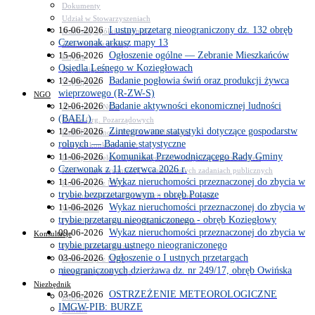
Dokumenty
Udział w Stowarzyszeniach
16-06-2026
I ustny przetarg nieograniczony dz. 132 obręb
Jednostki, spółki, instytucje
Czerwonak arkusz mapy 13
Zasłużeni dla gminy
15-06-2026
Ogłoszenie ogólne — Zebranie Mieszkańców
Petycje
Osiedla Leśnego w Koziegłowach
Język migowy
12-06-2026
Badanie pogłowia świń oraz produkcji żywca
Współpraca
wieprzowego (R-ZW-S)
NGO
12-06-2026
Badanie aktywności ekonomicznej ludności
Aktualności NGO
(BAEL)
Rejestr Org. Pozarządowych
12-06-2026
Zintegrowane statystyki dotyczące gospodarstw
Rada Działalności Pożytku Publicznego
rolnych — Badanie statystyczne
Otwarte konkursy ofert
11-06-2026
Komunikat Przewodniczącego Rady Gminy
Dotacje udzielone z pominięciem otwartych konkursów ofert
Czerwonak z 11 czerwca 2026 r.
Komunikaty organizacji o realizowanych zadaniach publicznych
11-06-2026
Wykaz nieruchomości przeznaczonej do zbycia w
Konsultacje z NGO
trybie bezprzetargowym - obręb Potasze
Centrum Wsparcia Organizacji Pozarządowych
11-06-2026
Wykaz nieruchomości przeznaczonej do zbycia w
Wolontariat
trybie przetargu nieograniczonego - obręb Koziegłowy
Procedury, formularze, pliki do pobrania
09-06-2026
Wykaz nieruchomości przeznaczonej do zbycia w
Konsultacje
trybie przetargu ustnego nieograniczonego
Konsultacje społeczne
03-06-2026
Ogłoszenie o I ustnych przetargach
Konsultacje z NGO
nieograniczonych dzierżawa dz. nr 249/17, obręb Owińska
Konsultacje dot. dróg
Niezbędnik
03-06-2026
OSTRZEŻENIE METEOROLOGICZNE
Zdrowie
IMGW-PIB: BURZE
Oświata