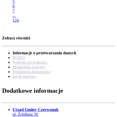
5
6
7
...
124
Zobacz również
Informacje o przetwarzaniu danych
RODO
Polityka prywatności
Monitoring wizyjny
Deklaracja dostępności
Język migowy
Dodatkowe informacje
Urząd Gminy Czerwonak
ul. Źródlana 39