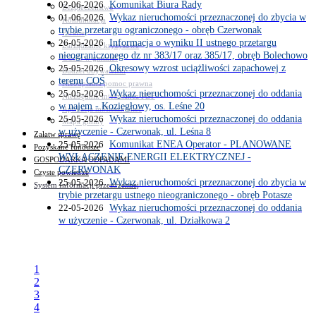
02-06-2026
Komunikat Biura Rady
Bezpieczeństwo
01-06-2026
Wykaz nieruchomości przeznaczonej do zbycia w
Komunikacja
trybie przetargu ograniczonego - obręb Czerwonak
Parafie
26-05-2026
Informacja o wyniku II ustnego przetargu
Zarządzanie kryzysowe
nieograniczonego dz nr 383/17 oraz 385/17, obręb Bolechowo
C.ześć w gminie!
25-05-2026
Okresowy wzrost uciążliwości zapachowej z
Budżet obywatelski
terenu COŚ
Nieodpłatna pomoc prawna
25-05-2026
Wykaz nieruchomości przeznaczonej do oddania
Niezbędnik mieszkańca PDF
w najem - Koziegłowy, os. Leśne 20
Aplikacja mMieszkaniec
25-05-2026
Wykaz nieruchomości przeznaczonej do oddania
Mapa gminy
w użyczenie - Czerwonak, ul. Leśna 8
Załatw sprawę
25-05-2026
Komunikat ENEA Operator - PLANOWANE
Pozyskane fundusze
WYŁĄCZENIE ENERGII ELEKTRYCZNEJ -
GOSPODARKA ODPADAMI
CZERWONAK
Czyste powietrze
25-05-2026
Wykaz nieruchomości przeznaczonej do zbycia w
System Informacji przestrzennej
trybie przetargu ustnego nieograniczonego - obręb Potasze
22-05-2026
Wykaz nieruchomości przeznaczonej do oddania
w użyczenie - Czerwonak, ul. Działkowa 2
1
2
3
4