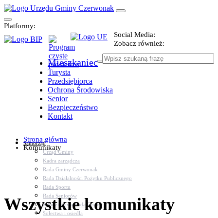
Platformy:
Social Media:
Zobacz również:
Mieszkaniec
Turysta
Przedsiębiorca
Ochrona Środowiska
Senior
Bezpieczeństwo
Kontakt
Strona główna
Samorząd
Komunikaty
Urząd Gminy
Kadra zarządcza
Rada Gminy Czerwonak
Rada Działalności Pożytku Publicznego
Rada Sportu
Rada Seniorów
Wszystkie komunikaty
Młodzieżowa Rada Gminy
Sołectwa i osiedla