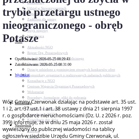
Dokumenty
trybie przetargu ustnego
Udział w Stowarzyszeniach
Jednostki, spółki, instytucje
Zasłużeni dla gminy
nieograniczonego - obręb
Petycje
Język migowy
Potasze
Współpraca
NGO
Aktualności NGO
Rejestr Org. Pozarządowych
Rada Działalności Pożytku Publicznego
Opublikowano: 2026-05-25 08:29:43
Otwarte konkursy ofert
Zaktualizowano: 2026-05-25 08:31:00
Dotacje udzielone z pominięciem otwartych konkursów ofert
Wydrukuj
Komunikaty organizacji o realizowanych zadaniach publicznych
Konsultacje z NGO
Centrum Wsparcia Organizacji Pozarządowych
Wolontariat
Procedury, formularze, pliki do pobrania
Wójt Gminy Czerwonak działając na podstawie art. 35 ust.
Konsultacje
1 i 2, art. 37 ust.1 i art. 38 ustawy z dnia 21 sierpnia 1997
Konsultacje społeczne
r. o gospodarce nieruchomościami (Dz. U. z 2026 r. poz.
Konsultacje z NGO
Konsultacje dot. dróg
399) informuje, że w dniu 25 maja 2026 r. został
Niezbędnik
wywieszony do publicznej wiadomości na tablicy
Zdrowie
ogłoszeń w siedzibie Urzędu Gminy Czerwonak, ul.
Oświata