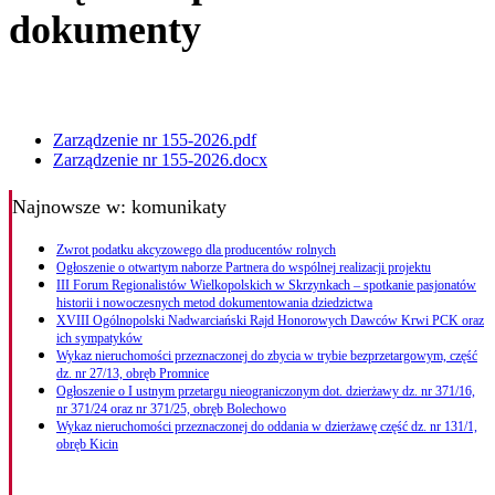
dokumenty
Zarządzenie nr 155-2026.pdf
Zarządzenie nr 155-2026.docx
Najnowsze
w: komunikaty
Zwrot podatku akcyzowego dla producentów rolnych
Ogłoszenie o otwartym naborze Partnera do wspólnej realizacji projektu
III Forum Regionalistów Wielkopolskich w Skrzynkach – spotkanie pasjonatów
historii i nowoczesnych metod dokumentowania dziedzictwa
XVIII Ogólnopolski Nadwarciański Rajd Honorowych Dawców Krwi PCK oraz
ich sympatyków
Wykaz nieruchomości przeznaczonej do zbycia w trybie bezprzetargowym, część
dz. nr 27/13, obręb Promnice
Ogłoszenie o I ustnym przetargu nieograniczonym dot. dzierżawy dz. nr 371/16,
nr 371/24 oraz nr 371/25, obręb Bolechowo
Wykaz nieruchomości przeznaczonej do oddania w dzierżawę część dz. nr 131/1,
obręb Kicin