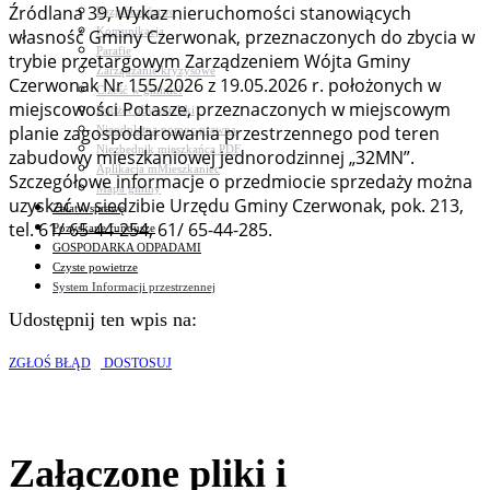
Źródlana 39, Wykaz nieruchomości stanowiących
Bezpieczeństwo
Komunikacja
własność Gminy Czerwonak, przeznaczonych do zbycia w
Parafie
trybie przetargowym Zarządzeniem Wójta Gminy
Zarządzanie kryzysowe
Czerwonak Nr 155/2026 z 19.05.2026 r. położonych w
C.ześć w gminie!
miejscowości Potasze, przeznaczonych w miejscowym
Budżet obywatelski
planie zagospodarowania przestrzennego pod teren
Nieodpłatna pomoc prawna
Niezbędnik mieszkańca PDF
zabudowy mieszkaniowej jednorodzinnej „32MN”.
Aplikacja mMieszkaniec
Szczegółowe informacje o przedmiocie sprzedaży można
Mapa gminy
uzyskać w siedzibie Urzędu Gminy Czerwonak, pok. 213,
Załatw sprawę
tel. 61/ 65-44-254, 61/ 65-44-285.
Pozyskane fundusze
GOSPODARKA ODPADAMI
Czyste powietrze
System Informacji przestrzennej
Udostępnij ten wpis na:
ZGŁOŚ BŁĄD
DOSTOSUJ
Załączone pliki i