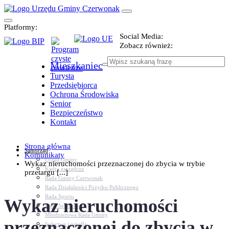
Platformy:
Social Media:
Zobacz również:
Mieszkaniec
Turysta
Przedsiębiorca
Ochrona Środowiska
Senior
Bezpieczeństwo
Kontakt
Strona główna
Samorząd
Komunikaty
Urząd Gminy
Wykaz nieruchomości przeznaczonej do zbycia w trybie
Kadra zarządcza
przetargu [...]
Rada Gminy Czerwonak
Rada Działalności Pożytku Publicznego
Rada Sportu
Wykaz nieruchomości
Rada Seniorów
Młodzieżowa Rada Gminy
przeznaczonej do zbycia w
Sołectwa i osiedla