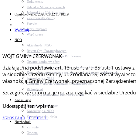
Dokumenty
Udział w Stowarzyszeniach
Jednostki, spółki, instytucje
Opublikowano: 2026-05-22 13:18:19
Zasłużeni dla gminy
Petycje
Język migowy
Wydrukuj
Współpraca
NGO
Aktualności NGO
Rejestr Org. Pozarządowych
WÓJT GMINY CZERWONAK
Rada Działalności Pożytku Publicznego
Otwarte konkursy ofert
działając na podstawie art. 13 ust. 1, art. 35 ust. 1 ustawy
Dotacje udzielone z pominięciem otwartych konkursów ofert
Komunikaty organizacji o realizowanych zadaniach publicznych
w siedzibie Urzędu Gminy, ul. Źródlana 39, został wywies
Konsultacje z NGO
własnością Gminy Czerwonak, przeznaczonej Zarządzeniem 
Centrum Wsparcia Organizacji Pozarządowych
Wolontariat
Szczegółowe informacje można uzyskać w siedzibie Urzędu G
Procedury, formularze, pliki do pobrania
Konsultacje
Udostępnij ten wpis na:
Konsultacje społeczne
Konsultacje z NGO
Konsultacje dot. dróg
ZGŁOŚ BŁĄD
DOSTOSUJ
Niezbędnik
Zdrowie
Oświata