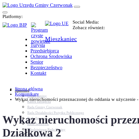
Platformy:
Social Media:
Zobacz również:
Mieszkaniec
Turysta
Przedsiębiorca
Ochrona Środowiska
Senior
Bezpieczeństwo
Kontakt
Strona główna
Samorząd
Komunikaty
Urząd Gminy
Wykaz nieruchomości przeznaczonej do oddania w użyczenie - [
Kadra zarządcza
Rada Gminy Czerwonak
Rada Działalności Pożytku Publicznego
Wykaz nieruchomości przezn
Rada Sportu
Rada Seniorów
Działkowa 2
Młodzieżowa Rada Gminy
Sołectwa i osiedla