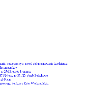
storii i nowoczesnych metod dokumentowania dziedzictwa
ch sympatyków
 nr 27/13, obręb Promnice
 371/24 oraz nr 371/25, obręb Bolechowo
ręb Kicin
yjątkowego konkursu Kolei Wielkopolskich