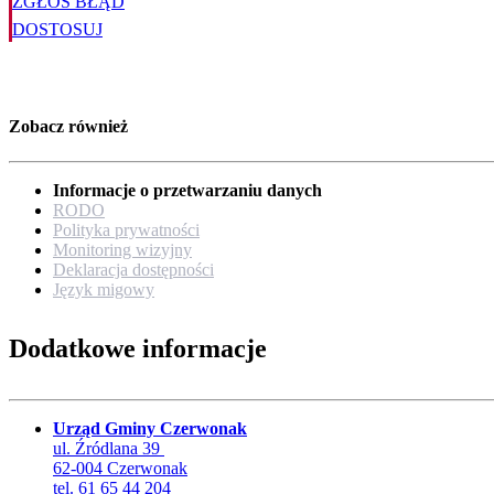
ZGŁOŚ BŁĄD
DOSTOSUJ
Zobacz również
Informacje o przetwarzaniu danych
RODO
Polityka prywatności
Monitoring wizyjny
Deklaracja dostępności
Język migowy
Dodatkowe informacje
Urząd Gminy Czerwonak
ul. Źródlana 39
62-004 Czerwonak
tel. 61 65 44 204