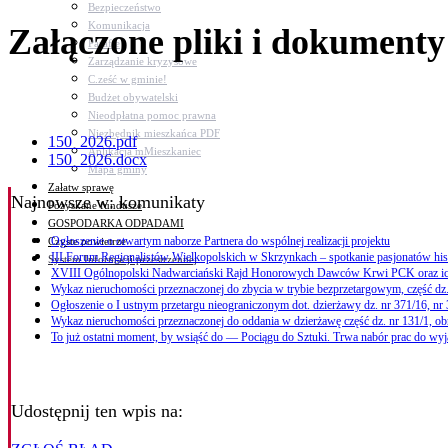
Bezpieczeństwo
Komunikacja
Załączone pliki i dokumenty
Parafie
Zarządzanie kryzysowe
C.ześć w gminie!
Budżet obywatelski
Nieodpłatna pomoc prawna
Niezbędnik mieszkańca PDF
150_2026.pdf
Aplikacja mMieszkaniec
150_2026.docx
Mapa gminy
Załatw sprawę
Najnowsze
w: komunikaty
Pozyskane fundusze
GOSPODARKA ODPADAMI
Ogłoszenie o otwartym naborze Partnera do wspólnej realizacji projektu
Czyste powietrze
III Forum Regionalistów Wielkopolskich w Skrzynkach – spotkanie pasjonatów hi
System Informacji przestrzennej
XVIII Ogólnopolski Nadwarciański Rajd Honorowych Dawców Krwi PCK oraz i
Wykaz nieruchomości przeznaczonej do zbycia w trybie bezprzetargowym, część dz.
Ogłoszenie o I ustnym przetargu nieograniczonym dot. dzierżawy dz. nr 371/16, nr
Wykaz nieruchomości przeznaczonej do oddania w dzierżawę część dz. nr 131/1, ob
To już ostatni moment, by wsiąść do — Pociągu do Sztuki. Trwa nabór prac do w
Udostępnij ten wpis na: