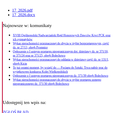
17_2026.pdf
17_2026.docx
Najnowsze
w: komunikaty
XVIII Ogólnopolski Nadwarciański Rajd Honorowych Dawców Krwi PCK oraz
ich sympatyków
Wykaz nieruchomości przeznaczonej do zbycia w trybie bezprzetargowym, część
dz. nr 27/13, obręb Promnice
Ogłoszenie o I ustnym przetargu nieograniczonym dot. dzierżawy dz. nr 371/16,
nr 371/24 oraz nr 371/25, obręb Bolechowo
Wykaz nieruchomości przeznaczonej do oddania w dzierżawę część dz. nr 131/1,
obręb Kicin
To już ostatni moment, by wsiąść do — Pociągu do Sztuki. Trwa nabór prac do
wyjątkowego konkursu Kolei Wielkopolskich
Ogłoszenie o I ustnym przetargu nieograniczonym dz. 371/39 obręb Bolechowo
Wykaz nieruchomości przeznaczonej do zbycia w trybie przetargu ustnego
nieograniczonego dz. 371/30 obręb Bolechowo
Udostępnij ten wpis na:
ZGŁOŚ BŁĄD