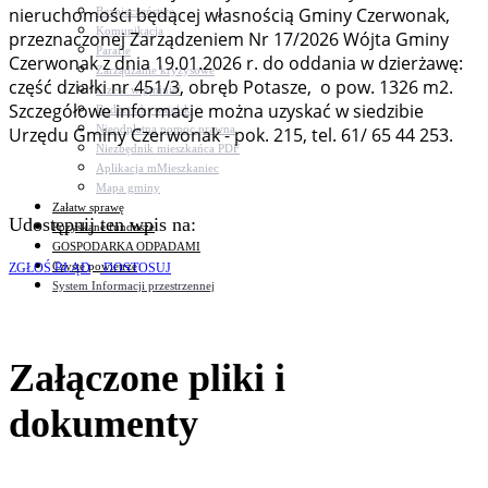
nieruchomości będącej własnością Gminy Czerwonak,
Bezpieczeństwo
Komunikacja
przeznaczonej Zarządzeniem Nr 17/2026 Wójta Gminy
Parafie
Czerwonak z dnia 19.01.2026 r. do oddania w dzierżawę:
Zarządzanie kryzysowe
część działki nr 451/3, obręb Potasze, o pow. 1326 m2.
C.ześć w gminie!
Szczegółowe informacje można uzyskać w siedzibie
Budżet obywatelski
Nieodpłatna pomoc prawna
Urzędu Gminy Czerwonak - pok. 215, tel. 61/ 65 44 253.
Niezbędnik mieszkańca PDF
Aplikacja mMieszkaniec
Mapa gminy
Załatw sprawę
Udostępnij ten wpis na:
Pozyskane fundusze
GOSPODARKA ODPADAMI
Czyste powietrze
ZGŁOŚ BŁĄD
DOSTOSUJ
System Informacji przestrzennej
Załączone pliki i
dokumenty