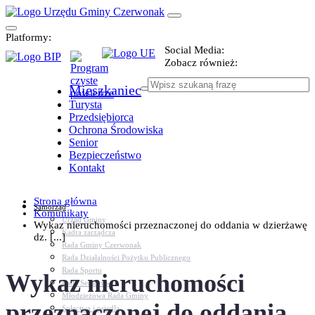
Platformy:
Social Media:
Zobacz również:
Mieszkaniec
Turysta
Przedsiębiorca
Ochrona Środowiska
Senior
Bezpieczeństwo
Kontakt
Strona główna
Samorząd
Komunikaty
Urząd Gminy
Wykaz nieruchomości przeznaczonej do oddania w dzierżawę
Kadra zarządcza
dz. [...]
Rada Gminy Czerwonak
Rada Działalności Pożytku Publicznego
Rada Sportu
Wykaz nieruchomości
Rada Seniorów
Młodzieżowa Rada Gminy
przeznaczonej do oddania
Sołectwa i osiedla