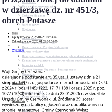
Dokumenty
w dzierżawę dz. nr 451/3,
Udział w Stowarzyszeniach
Jednostki, spółki, instytucje
Zasłużeni dla gminy
obręb Potasze
Petycje
Język migowy
Współpraca
NGO
Opublikowano: 2026-01-23 10:53:54
Aktualności NGO
Zaktualizowano: 2026-01-23 10:54:00
Rejestr Org. Pozarządowych
Rada Działalności Pożytku Publicznego
Wydrukuj
Otwarte konkursy ofert
Dotacje udzielone z pominięciem otwartych konkursów ofert
Komunikaty organizacji o realizowanych zadaniach publicznych
Konsultacje z NGO
Centrum Wsparcia Organizacji Pozarządowych
Wójt Gminy Czerwonak
Wolontariat
działając na podstawie art. 35 ust. 1 ustawy z dnia 21
Procedury, formularze, pliki do pobrania
sierpnia 1997 r. o gospodarce nieruchomościami (Dz. U.
Konsultacje
z 2024 r. poz. 1145, 1222, 1717 i 1881 oraz z 2025 r. poz.
Konsultacje społeczne
Konsultacje z NGO
1077 i 1080) informuję, że dnia 23.01.2026 r. w siedzibie
Konsultacje dot. dróg
Urzędu Gminy Czerwonak, ul. Źródlana 39, został
Niezbędnik
wywieszony na tablicy ogłoszeń oraz opublikowany na
Zdrowie
stronie internetowej Gminy Czerwonak Wykaz
Oświata