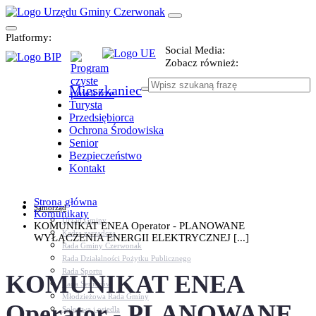
Platformy:
Social Media:
Zobacz również:
Mieszkaniec
Turysta
Przedsiębiorca
Ochrona Środowiska
Senior
Bezpieczeństwo
Kontakt
Strona główna
Samorząd
Komunikaty
Urząd Gminy
KOMUNIKAT ENEA Operator - PLANOWANE
Kadra zarządcza
WYŁĄCZENIA ENERGII ELEKTRYCZNEJ [...]
Rada Gminy Czerwonak
Rada Działalności Pożytku Publicznego
Rada Sportu
KOMUNIKAT ENEA
Rada Seniorów
Młodzieżowa Rada Gminy
Operator - PLANOWANE
Sołectwa i osiedla