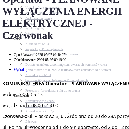
Dokumenty
WYŁĄCZENIA ENERGII
Udział w Stowarzyszeniach
Jednostki, spółki, instytucje
Zasłużeni dla gminy
ELEKTRYCZNEJ -
Petycje
Język migowy
Czerwonak
Współpraca
NGO
Aktualności NGO
Rejestr Org. Pozarządowych
Rada Działalności Pożytku Publicznego
Opublikowano: 2026-05-07 09:40:07
Otwarte konkursy ofert
Zaktualizowano: 2026-05-07 09:49:00
Dotacje udzielone z pominięciem otwartych konkursów ofert
Wydrukuj
Komunikaty organizacji o realizowanych zadaniach publicznych
Konsultacje z NGO
Centrum Wsparcia Organizacji Pozarządowych
KOMUNIKAT ENEA Operator - PLANOWANE WYŁĄCZENIA 
Wolontariat
Procedury, formularze, pliki do pobrania
w dniu: 2026-05-13,
Konsultacje
Konsultacje społeczne
w godzinach: 08:00 - 13:00
Konsultacje z NGO
Konsultacje dot. dróg
Czerwonak: ul. Piaskowa 3, ul. Źródlana od 20 do 28A parzys
Niezbędnik
Zdrowie
ul. Rolna, ul. Wiosenna od 1 do 9 nieparzyste, od 2 do 12 pa
Oświata