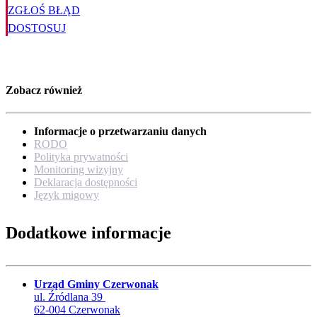
ZGŁOŚ BŁĄD
DOSTOSUJ
Zobacz również
Informacje o przetwarzaniu danych
RODO
Polityka prywatności
Monitoring wizyjny
Deklaracja dostępności
Język migowy
Dodatkowe informacje
Urząd Gminy Czerwonak
ul. Źródlana 39
62-004 Czerwonak