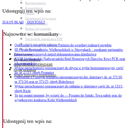
Bezpieczeństwo
Komunikacja
Udostępnij ten wpis na:
Parafie
Zarządzanie kryzysowe
ZGŁOŚ BŁĄD
DOSTOSUJ
C.ześć w gminie!
Budżet obywatelski
Najnowsze
w: komunikaty
Nieodpłatna pomoc prawna
Niezbędnik mieszkańca PDF
Aplikacja mMieszkaniec
Ogłoszenie o otwartym naborze Partnera do wspólnej realizacji projektu
Mapa gminy
III Forum Regionalistów Wielkopolskich w Skrzynkach – spotkanie pasjonatów
historii i nowoczesnych metod dokumentowania dziedzictwa
Załatw sprawę
XVIII Ogólnopolski Nadwarciański Rajd Honorowych Dawców Krwi PCK oraz
Pozyskane fundusze
ich sympatyków
GOSPODARKA ODPADAMI
Wykaz nieruchomości przeznaczonej do zbycia w trybie bezprzetargowym, część
Czyste powietrze
dz. nr 27/13, obręb Promnice
System Informacji przestrzennej
Ogłoszenie o I ustnym przetargu nieograniczonym dot. dzierżawy dz. nr 371/16,
nr 371/24 oraz nr 371/25, obręb Bolechowo
Wykaz nieruchomości przeznaczonej do oddania w dzierżawę część dz. nr 131/1,
obręb Kicin
To już ostatni moment, by wsiąść do — Pociągu do Sztuki. Trwa nabór prac do
wyjątkowego konkursu Kolei Wielkopolskich
Udostępnij ten wpis na: