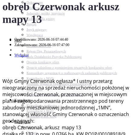
obręb Czerwonak arkusz
Dokumenty
Udział w Stowarzyszeniach
Jednostki, spółki, instytucje
mapy 13
Zasłużeni dla gminy
Petycje
Język migowy
Współpraca
Opublikowano: 2026-06-16 07:44:40
NGO
Zaktualizowano: 2026-06-16 07:47:00
Aktualności NGO
Rejestr Org. Pozarządowych
Wydrukuj
Rada Działalności Pożytku Publicznego
Otwarte konkursy ofert
Dotacje udzielone z pominięciem otwartych konkursów ofert
Komunikaty organizacji o realizowanych zadaniach publicznych
Konsultacje z NGO
Wójt Gminy Czerwonak ogłasza* I ustny przetarg
Centrum Wsparcia Organizacji Pozarządowych
nieograniczony na sprzedaż nieruchomości położonej w
Wolontariat
miejscowości Czerwonak, przeznaczonej w miejscowym
Procedury, formularze, pliki do pobrania
planie zagospodarowania przestrzennego pod tereny
Konsultacje
Konsultacje społeczne
zabudowy mieszkaniowej jednorodzinnej „1MN”,
Konsultacje z NGO
stanowiącej własność Gminy Czerwonak o oznaczeniach
Konsultacje dot. dróg
geodezyjnych:
Niezbędnik
obręb Czerwonak, arkusz mapy 13
Zdrowie
Oświata
działka nr 132, o pow. 0,0766 ha, KW PO1P/00108918/9