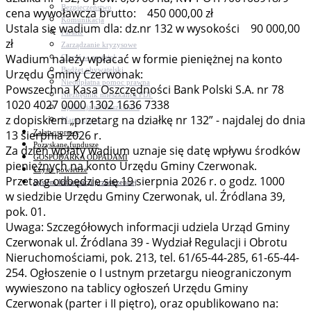
Bezpieczeństwo
cena wywoławcza brutto: 450 000,00 zł
Komunikacja
Ustala się wadium dla: dz.nr 132 w wysokości 90 000,00
Parafie
zł
Zarządzanie kryzysowe
Wadium należy wpłacać w formie pieniężnej na konto
C.ześć w gminie!
Budżet obywatelski
Urzędu Gminy Czerwonak:
Nieodpłatna pomoc prawna
Powszechna Kasa Oszczędności Bank Polski S.A. nr 78
Niezbędnik mieszkańca PDF
1020 4027 0000 1302 1636 7338
Aplikacja mMieszkaniec
z dopiskiem „przetarg na działkę nr 132” - najdalej do dnia
Mapa gminy
Załatw sprawę
13 sierpnia 2026 r.
Pozyskane fundusze
Za dzień wpłaty wadium uznaje się datę wpływu środków
GOSPODARKA ODPADAMI
pieniężnych na konto Urzędu Gminy Czerwonak.
Czyste powietrze
Przetarg odbędzie się 19 sierpnia 2026 r. o godz. 1000
System Informacji przestrzennej
w siedzibie Urzędu Gminy Czerwonak, ul. Źródlana 39,
pok. 01.
Uwaga: Szczegółowych informacji udziela Urząd Gminy
Czerwonak ul. Źródlana 39 - Wydział Regulacji i Obrotu
Nieruchomościami, pok. 213, tel. 61/65-44-285, 61-65-44-
254. Ogłoszenie o I ustnym przetargu nieograniczonym
wywieszono na tablicy ogłoszeń Urzędu Gminy
Czerwonak (parter i II piętro), oraz opublikowano na: