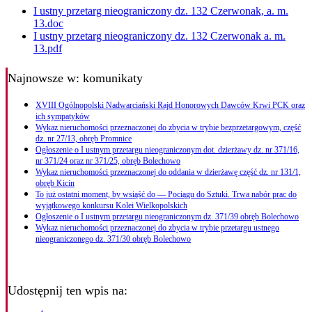
I ustny przetarg nieograniczony dz. 132 Czerwonak, a. m.
13.doc
I ustny przetarg nieograniczony dz. 132 Czerwonak a. m.
13.pdf
Najnowsze
w: komunikaty
XVIII Ogólnopolski Nadwarciański Rajd Honorowych Dawców Krwi PCK oraz
ich sympatyków
Wykaz nieruchomości przeznaczonej do zbycia w trybie bezprzetargowym, część
dz. nr 27/13, obręb Promnice
Ogłoszenie o I ustnym przetargu nieograniczonym dot. dzierżawy dz. nr 371/16,
nr 371/24 oraz nr 371/25, obręb Bolechowo
Wykaz nieruchomości przeznaczonej do oddania w dzierżawę część dz. nr 131/1,
obręb Kicin
To już ostatni moment, by wsiąść do — Pociągu do Sztuki. Trwa nabór prac do
wyjątkowego konkursu Kolei Wielkopolskich
Ogłoszenie o I ustnym przetargu nieograniczonym dz. 371/39 obręb Bolechowo
Wykaz nieruchomości przeznaczonej do zbycia w trybie przetargu ustnego
nieograniczonego dz. 371/30 obręb Bolechowo
Udostępnij ten wpis na: