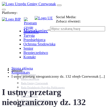
Platformy:
Social Media:
Zobacz również:
Mieszkaniec
Turysta
Przedsiębiorca
Ochrona Środowiska
Senior
Bezpieczeństwo
Kontakt
Strona główna
Samorząd
Komunikaty
Urząd Gminy
I ustny przetarg nieograniczony dz. 132 obręb Czerwonak [...]
Kadra zarządcza
Rada Gminy Czerwonak
Rada Działalności Pożytku Publicznego
I ustny przetarg
Rada Sportu
Rada Seniorów
nieograniczony dz. 132
Młodzieżowa Rada Gminy
Sołectwa i osiedla