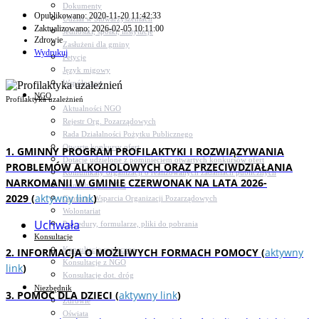
Dokumenty
Opublikowano: 2020-11-20 11:42:33
Udział w Stowarzyszeniach
Zaktualizowano: 2026-02-05 10:11:00
Jednostki, spółki, instytucje
Zdrowie
Zasłużeni dla gminy
Wydrukuj
Petycje
Język migowy
Współpraca
NGO
Profilaktyka uzależnień
Aktualności NGO
Rejestr Org. Pozarządowych
Rada Działalności Pożytku Publicznego
Otwarte konkursy ofert
1. GMINNY PROGRAM PROFILAKTYKI I ROZWIĄZYWANIA
Dotacje udzielone z pominięciem otwartych konkursów ofert
PROBLEMÓW ALKOHOLOWYCH ORAZ PRZECIWDZIAŁANIA
Komunikaty organizacji o realizowanych zadaniach publicznych
NARKOMANII W GMINIE CZERWONAK NA LATA 2026-
Konsultacje z NGO
2029 (
aktywny link
)
Centrum Wsparcia Organizacji Pozarządowych
Wolontariat
Uchwała
Procedury, formularze, pliki do pobrania
Konsultacje
Konsultacje społeczne
2. INFORMACJA O MOŻLIWYCH FORMACH POMOCY (
aktywny
Konsultacje z NGO
link
)
Konsultacje dot. dróg
Niezbędnik
3. POMOC DLA DZIECI (
aktywny link
)
Zdrowie
Oświata