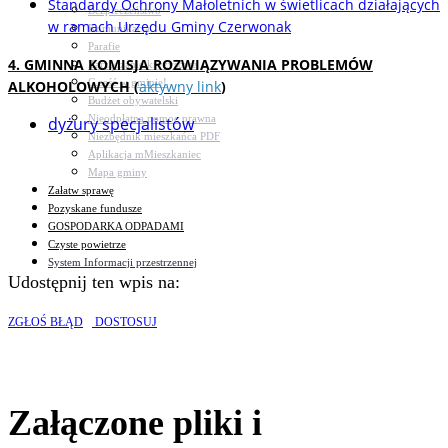
Standardy Ochrony Małoletnich w świetlicach działających
Bezpieczeństwo
w ramach Urzędu Gminy Czerwonak
Komunikacja
Parafie
4. GMINNA KOMISJA ROZWIĄZYWANIA PROBLEMÓW
Zarządzanie kryzysowe
C.ześć w gminie!
ALKOHOLOWYCH (
aktywny link
)
Budżet obywatelski
Nieodpłatna pomoc prawna
dyżury specjalistów
Niezbędnik mieszkańca PDF
Aplikacja mMieszkaniec
Mapa gminy
Załatw sprawę
Pozyskane fundusze
GOSPODARKA ODPADAMI
Czyste powietrze
System Informacji przestrzennej
Udostępnij ten wpis na:
ZGŁOŚ BŁĄD
DOSTOSUJ
Załączone pliki i