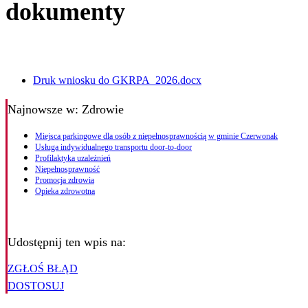
dokumenty
Druk wniosku do GKRPA_2026.docx
Najnowsze
w: Zdrowie
Miejsca parkingowe dla osób z niepełnosprawnością w gminie Czerwonak
Usługa indywidualnego transportu door-to-door
Profilaktyka uzależnień
Niepełnosprawność
Promocja zdrowia
Opieka zdrowotna
Udostępnij ten wpis na:
ZGŁOŚ BŁĄD
DOSTOSUJ