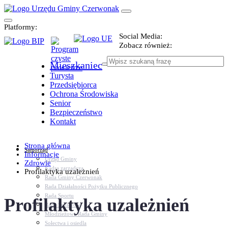
Platformy:
Social Media:
Zobacz również:
Mieszkaniec
Turysta
Przedsiębiorca
Ochrona Środowiska
Senior
Bezpieczeństwo
Kontakt
Strona główna
Samorząd
Informacje
Urząd Gminy
Zdrowie
Kadra zarządcza
Profilaktyka uzależnień
Rada Gminy Czerwonak
Rada Działalności Pożytku Publicznego
Rada Sportu
Profilaktyka uzależnień
Rada Seniorów
Młodzieżowa Rada Gminy
Sołectwa i osiedla