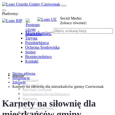
Platformy:
Social Media:
Zobacz również:
Mieszkaniec
Turysta
Przedsiębiorca
Ochrona Środowiska
Senior
Bezpieczeństwo
Kontakt
Strona główna
Samorząd
Informacje
Urząd Gminy
Zdrowie
Kadra zarządcza
Karnety na siłownię dla mieszkańców gminy Czerwonak
Rada Gminy Czerwonak
Rada Działalności Pożytku Publicznego
Rada Sportu
Karnety na siłownię dla
Rada Seniorów
Młodzieżowa Rada Gminy
mieszkańców gminy
Sołectwa i osiedla