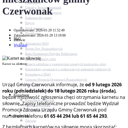
Dokumenty
Czerwonak
Udział w Stowarzyszeniach
Jednostki, spółki, instytucje
Zasłużeni dla gminy
Petycje
Język migowy
Opublikowano: 2026-01-29 11:52:49
Współpraca
Zaktualizowano: 2026-01-29 13:19:00
NGO
Zdrowie
Aktualności NGO
Wydrukuj
Rejestr Org. Pozarządowych
Rada Działalności Pożytku Publicznego
Otwarte konkursy ofert
Karnet na siłownię
Dotacje udzielone z pominięciem otwartych konkursów ofert
Komunikaty organizacji o realizowanych zadaniach publicznych
Konsultacje z NGO
Centrum Wsparcia Organizacji Pozarządowych
Urząd Gminy Czerwonak informuje, że
od 9 lutego 2026
Wolontariat
roku (poniedziałek) do 18 lutego 2026 roku (środa)
,
Procedury, formularze, pliki do pobrania
Konsultacje
będzie możliwość zgłoszenia chęci otrzymania karnetu na
Konsultacje społeczne
siłownię. Zapisy telefoniczne prowadzić będzie Wydział
Konsultacje z NGO
Promocji Zdrowia Urzędu Gminy Czerwonak pod
Konsultacje dot. dróg
numerem telefonu
61 65 44 294 lub 61 65 44 293
.
Niezbędnik
Zdrowie
Z bezpłatnych karnetów na siłownię mogą skorzystać:
Oświata