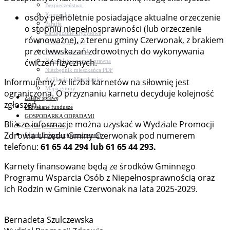
Bezpieczeństwo
Komunikacja
osoby pełnoletnie posiadające aktualne orzeczenie
Parafie
o stopniu niepełnosprawności (lub orzeczenie
Zarządzanie kryzysowe
równoważne), z terenu gminy Czerwonak, z brakiem
C.ześć w gminie!
przeciwwskazań zdrowotnych do wykonywania
Budżet obywatelski
ćwiczeń fizycznych.
Nieodpłatna pomoc prawna
Niezbędnik mieszkańca PDF
Aplikacja mMieszkaniec
Informujemy, że liczba karnetów na siłownię jest
Mapa gminy
ograniczona. O przyznaniu karnetu decyduje kolejność
Załatw sprawę
zgłoszeń.
Pozyskane fundusze
GOSPODARKA ODPADAMI
Bliższe informacje można uzyskać w Wydziale Promocji
Czyste powietrze
Zdrowia Urzędu Gminy Czerwonak pod numerem
System Informacji przestrzennej
telefonu:
61 65 44 294 lub 61 65 44 293.
Karnety finansowane będą ze środków Gminnego
Programu Wsparcia Osób z Niepełnosprawnością oraz
ich Rodzin w Gminie Czerwonak na lata 2025-2029.
Bernadeta Szulczewska