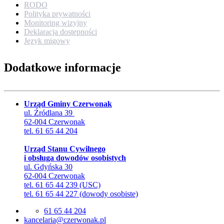
RODO
Polityka prywatności
Monitoring wizyjny
Deklaracja dostępności
Język migowy
Dodatkowe informacje
Urząd Gminy Czerwonak
ul. Źródlana 39
62-004 Czerwonak
tel. 61 65 44 204
Urząd Stanu Cywilnego
i obsługa dowodów osobistych
ul. Gdyńska 30
62-004 Czerwonak
tel. 61 65 44 239 (USC)
tel. 61 65 44 227 (dowody osobiste)
61 65 44 204
lp.kanowrezc@airalecnak