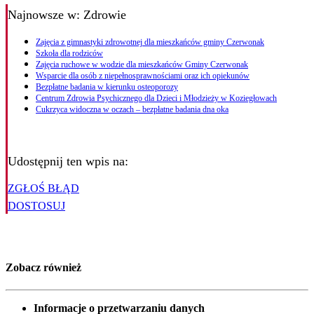
Najnowsze
w: Zdrowie
Zajęcia z gimnastyki zdrowotnej dla mieszkańców gminy Czerwonak
Szkoła dla rodziców
Zajęcia ruchowe w wodzie dla mieszkańców Gminy Czerwonak
Wsparcie dla osób z niepełnosprawnościami oraz ich opiekunów
Bezpłatne badania w kierunku osteoporozy
Centrum Zdrowia Psychicznego dla Dzieci i Młodzieży w Koziegłowach
Cukrzyca widoczna w oczach – bezpłatne badania dna oka
Udostępnij ten wpis na:
ZGŁOŚ BŁĄD
DOSTOSUJ
Zobacz również
Informacje o przetwarzaniu danych