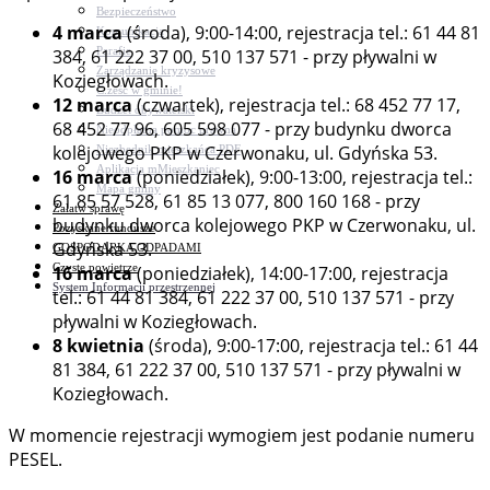
Bezpieczeństwo
4 marca
(środa), 9:00-14:00, rejestracja tel.: 61 44 81
Komunikacja
Parafie
384, 61 222 37 00, 510 137 571 - przy pływalni w
Zarządzanie kryzysowe
Koziegłowach.
C.ześć w gminie!
12 marca
(czwartek), rejestracja tel.: 68 452 77 17,
Budżet obywatelski
68 452 77 96, 605 598 077 - przy budynku dworca
Nieodpłatna pomoc prawna
kolejowego PKP w Czerwonaku, ul. Gdyńska 53.
Niezbędnik mieszkańca PDF
Aplikacja mMieszkaniec
16 marca
(poniedziałek), 9:00-13:00, rejestracja tel.:
Mapa gminy
61 85 57 528, 61 85 13 077, 800 160 168 - przy
Załatw sprawę
budynku dworca kolejowego PKP w Czerwonaku, ul.
Pozyskane fundusze
Gdyńska 53.
GOSPODARKA ODPADAMI
Czyste powietrze
16 marca
(poniedziałek), 14:00-17:00, rejestracja
System Informacji przestrzennej
tel.: 61 44 81 384, 61 222 37 00, 510 137 571 - przy
pływalni w Koziegłowach.
8 kwietnia
(środa), 9:00-17:00, rejestracja tel.: 61 44
81 384, 61 222 37 00, 510 137 571 - przy pływalni w
Koziegłowach.
W momencie rejestracji wymogiem jest podanie numeru
PESEL.