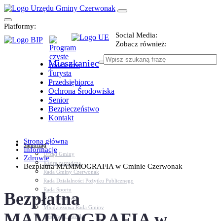
Platformy:
Social Media:
Zobacz również:
Mieszkaniec
Turysta
Przedsiębiorca
Ochrona Środowiska
Senior
Bezpieczeństwo
Kontakt
Strona główna
Samorząd
Informacje
Urząd Gminy
Zdrowie
Kadra zarządcza
Bezpłatna MAMMOGRAFIA w Gminie Czerwonak
Rada Gminy Czerwonak
Rada Działalności Pożytku Publicznego
Rada Sportu
Bezpłatna
Rada Seniorów
Młodzieżowa Rada Gminy
MAMMOGRAFIA w
Sołectwa i osiedla