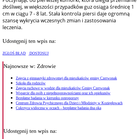
Poczynając od pierwszej komórki, która uległa przemianie
złośliwej, w większości przypadków guz osiąga średnicę 1
cm w ciągu 7 - 8 lat. Stała kontrola piersi daje ogromną
szansę wykrycia wczesnych zmian i zastosowania
leczenia.
Udostępnij ten wpis na:
ZGŁOŚ BŁĄD
DOSTOSUJ
Najnowsze
w: Zdrowie
Zajęcia z gimnastyki zdrowotnej dla mieszkańców gminy Czerwonak
Szkoła dla rodziców
Zajęcia ruchowe w wodzie dla mieszkańców Gminy Czerwonak
Wsparcie dla osób z niepełnosprawnościami oraz ich opiekunów
Bezpłatne badania w kierunku osteoporozy
Centrum Zdrowia Psychicznego dla Dzieci i Młodzieży w Koziegłowach
Cukrzyca widoczna w oczach – bezpłatne badania dna oka
Udostępnij ten wpis na: