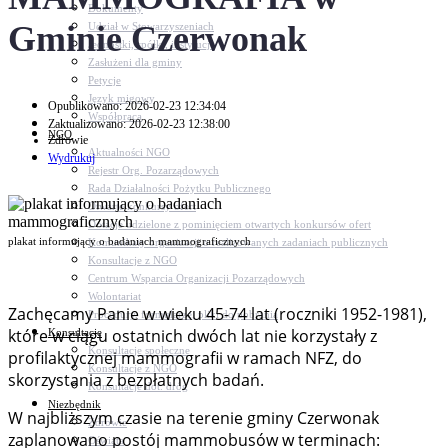
Dokumenty
Gminie Czerwonak
Udział w Stowarzyszeniach
Jednostki, spółki, instytucje
Zasłużeni dla gminy
Petycje
Język migowy
Opublikowano: 2026-02-23 12:34:04
Współpraca
Zaktualizowano: 2026-02-23 12:38:00
NGO
Zdrowie
Aktualności NGO
Wydrukuj
Rejestr Org. Pozarządowych
Rada Działalności Pożytku Publicznego
Otwarte konkursy ofert
Dotacje udzielone z pominięciem otwartych konkursów ofert
plakat informujący o badaniach mammograficznych
Komunikaty organizacji o realizowanych zadaniach publicznych
Konsultacje z NGO
Centrum Wsparcia Organizacji Pozarządowych
Wolontariat
Zachęcamy Panie w wieku 45-74 lat (roczniki 1952-1981),
Procedury, formularze, pliki do pobrania
które w ciągu ostatnich dwóch lat nie korzystały z
Konsultacje
Konsultacje społeczne
profilaktycznej mammografii w ramach NFZ, do
Konsultacje z NGO
skorzystania z bezpłatnych badań.
Konsultacje dot. dróg
Niezbędnik
W najbliższym czasie na terenie gminy Czerwonak
Zdrowie
zaplanowano postój mammobusów w terminach:
Oświata