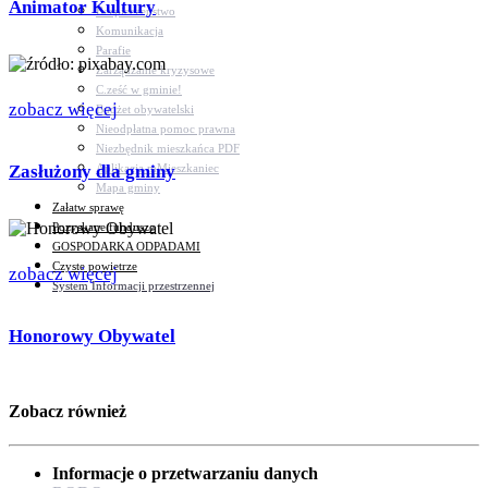
Animator Kultury
Bezpieczeństwo
Komunikacja
Parafie
Zarządzanie kryzysowe
C.ześć w gminie!
zobacz więcej
Budżet obywatelski
Nieodpłatna pomoc prawna
Niezbędnik mieszkańca PDF
Zasłużony dla gminy
Aplikacja mMieszkaniec
Mapa gminy
Załatw sprawę
Pozyskane fundusze
GOSPODARKA ODPADAMI
Czyste powietrze
zobacz więcej
System Informacji przestrzennej
Honorowy Obywatel
Zobacz również
Informacje o przetwarzaniu danych