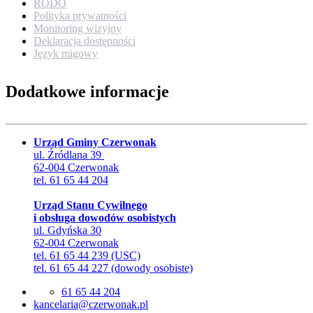
RODO
Polityka prywatności
Monitoring wizyjny
Deklaracja dostępności
Język migowy
Dodatkowe informacje
Urząd Gminy Czerwonak
ul. Źródlana 39
62-004 Czerwonak
tel. 61 65 44 204
Urząd Stanu Cywilnego
i obsługa dowodów osobistych
ul. Gdyńska 30
62-004 Czerwonak
tel. 61 65 44 239 (USC)
tel. 61 65 44 227 (dowody osobiste)
61 65 44 204
lp.kanowrezc@airalecnak