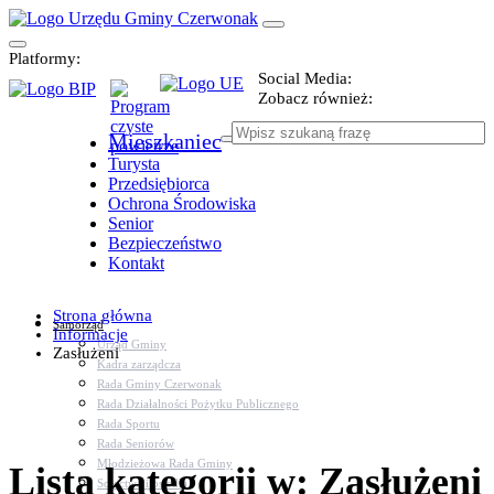
Platformy:
Social Media:
Zobacz również:
Mieszkaniec
Turysta
Przedsiębiorca
Ochrona Środowiska
Senior
Bezpieczeństwo
Kontakt
Strona główna
Samorząd
Informacje
Urząd Gminy
Zasłużeni
Kadra zarządcza
Rada Gminy Czerwonak
Rada Działalności Pożytku Publicznego
Rada Sportu
Rada Seniorów
Młodzieżowa Rada Gminy
Lista kategorii w: Zasłużeni
Sołectwa i osiedla