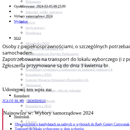
Dokumenty
Opublikowano: 2024-03-05 09:25:00
Udział w Stowarzyszeniach
Jednostki, spółki, instytucje
Wybory samorządowe 2024
Zasłużeni dla gminy
Wydrukuj
Petycje
Język migowy
Współpraca
NGO
Aktualności NGO
Osoby z niepełnosprawnościami, o szczególnych potrzeb
Rejestr Org. Pozarządowych
samochodem.
Rada Działalności Pożytku Publicznego
Zapotrzebowanie na transport do lokalu wyborczego (i z 
Otwarte konkursy ofert
Dotacje udzielone z pominięciem otwartych konkursów ofert
Zgłoszenia przyjmowane są do dnia 3 kwietnia br.
Komunikaty organizacji o realizowanych zadaniach publicznych
Konsultacje z NGO
Centrum Wsparcia Organizacji Pozarządowych
Wolontariat
Udostępnij ten wpis na:
Procedury, formularze, pliki do pobrania
Konsultacje
Konsultacje społeczne
ZGŁOŚ BŁĄD
DOSTOSUJ
Konsultacje z NGO
Konsultacje dot. dróg
Najnowsze
w: Wybory samorządowe 2024
Niezbędnik
Zdrowie
Obwieszczenia o kandydatach na radnych w wyborach do Rady Gminy Czerwonak,
Oświata
Transport do lokalu wyborczego w dniu wyborów.