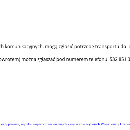
ach komunikacyjnych, mogą zgłosić potrzebę transportu d
powrotem) można zgłaszać pod numerem telefonu: 532 851 3
 rady powiatu, sejmiku województwa wielkopolskiego oraz w wyborach Wójta Gminy Czerw