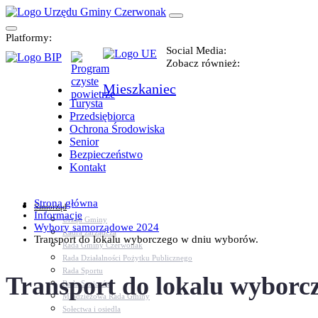
Platformy:
Social Media:
Zobacz również:
Mieszkaniec
Turysta
Przedsiębiorca
Ochrona Środowiska
Senior
Bezpieczeństwo
Kontakt
Strona główna
Samorząd
Informacje
Urząd Gminy
Wybory samorządowe 2024
Kadra zarządcza
Transport do lokalu wyborczego w dniu wyborów.
Rada Gminy Czerwonak
Rada Działalności Pożytku Publicznego
Rada Sportu
Transport do lokalu wyborc
Rada Seniorów
Młodzieżowa Rada Gminy
Sołectwa i osiedla