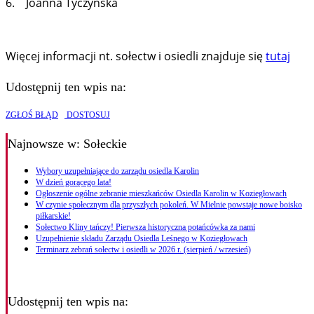
6. Joanna Tyczyńska
Więcej informacji nt. sołectw i osiedli znajduje się
tutaj
Udostępnij ten wpis na:
ZGŁOŚ BŁĄD
DOSTOSUJ
Najnowsze
w: Sołeckie
Wybory uzupełniające do zarządu osiedla Karolin
W dzień gorącego lata!
Ogłoszenie ogólne zebranie mieszkańców Osiedla Karolin w Koziegłowach
W czynie społecznym dla przyszłych pokoleń. W Mielnie powstaje nowe boisko
piłkarskie!
Sołectwo Kliny tańczy! Pierwsza historyczna potańcówka za nami
Uzupełnienie składu Zarządu Osiedla Leśnego w Koziegłowach
Terminarz zebrań sołectw i osiedli w 2026 r. (sierpień / wrzesień)
Udostępnij ten wpis na: