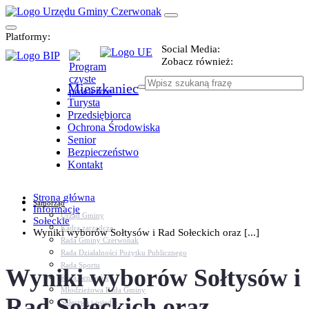
Platformy:
Social Media:
Zobacz również:
Mieszkaniec
Turysta
Przedsiębiorca
Ochrona Środowiska
Senior
Bezpieczeństwo
Kontakt
Strona główna
Samorząd
Informacje
Urząd Gminy
Sołeckie
Kadra zarządcza
Wyniki wyborów Sołtysów i Rad Sołeckich oraz [...]
Rada Gminy Czerwonak
Rada Działalności Pożytku Publicznego
Rada Sportu
Wyniki wyborów Sołtysów i
Rada Seniorów
Młodzieżowa Rada Gminy
Rad Sołeckich oraz
Sołectwa i osiedla