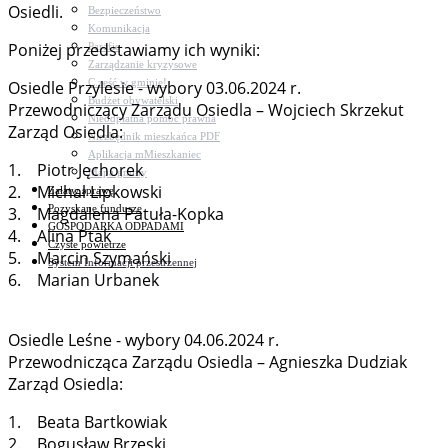
Osiedli.
Bezpieczeństwo
Komunikacja
Poniżej przedstawiamy ich wyniki:
Parafie
Zarządzanie kryzysowe
C.ześć w gminie!
Osiedle Przylesie - wybory 03.06.2024 r.
Budżet obywatelski
Przewodniczący Zarządu Osiedla – Wojciech Skrzekut
Nieodpłatna pomoc prawna
Zarząd Osiedla:
Niezbędnik mieszkańca PDF
Aplikacja mMieszkaniec
1. Piotr Jęchorek
Mapa gminy
2. Michał Lipkowski
Załatw sprawę
Pozyskane fundusze
3. Magdalena Patuła-Kopka
GOSPODARKA ODPADAMI
4. Alina Ptak
Czyste powietrze
5. Marcin Szymański
System Informacji przestrzennej
6. Marian Urbanek
Osiedle Leśne - wybory 04.06.2024 r.
Przewodnicząca Zarządu Osiedla – Agnieszka Dudziak
Zarząd Osiedla:
1. Beata Bartkowiak
2. Bogusław Brzeski