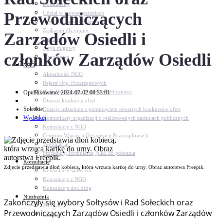
Dokumenty
Przewodniczących
Udział w Stowarzyszeniach
Jednostki, spółki, instytucje
Zasłużeni dla gminy
Zarządów Osiedli i
Petycje
Język migowy
członków Zarządów Osiedli
Współpraca
NGO
Aktualności NGO
Rejestr Org. Pozarządowych
Rada Działalności Pożytku Publicznego
Opublikowano: 2024-07-02 08:33:01
Otwarte konkursy ofert
Sołeckie
Dotacje udzielone z pominięciem otwartych konkursów ofert
Wydrukuj
Komunikaty organizacji o realizowanych zadaniach publicznych
Konsultacje z NGO
Centrum Wsparcia Organizacji Pozarządowych
Wolontariat
Procedury, formularze, pliki do pobrania
Konsultacje
Zdjęcie przedstawia dłoń kobiecą, która wrzuca kartkę do urny. Obraz autorstwa Freepik.
Konsultacje społeczne
Konsultacje z NGO
Konsultacje dot. dróg
Niezbędnik
Zakończyły się wybory Sołtysów i Rad Sołeckich oraz
Zdrowie
Przewodniczących Zarządów Osiedli i członków Zarządów
Oświata