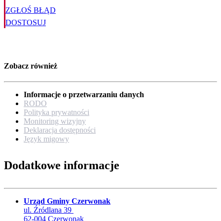
ZGŁOŚ BŁĄD
DOSTOSUJ
Zobacz również
Informacje o przetwarzaniu danych
RODO
Polityka prywatności
Monitoring wizyjny
Deklaracja dostępności
Język migowy
Dodatkowe informacje
Urząd Gminy Czerwonak
ul. Źródlana 39
62-004 Czerwonak