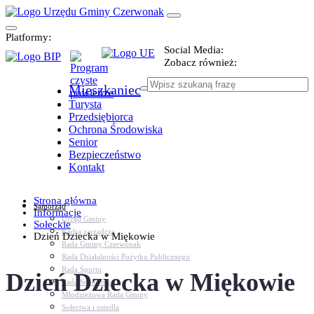
Platformy:
Social Media:
Zobacz również:
Mieszkaniec
Turysta
Przedsiębiorca
Ochrona Środowiska
Senior
Bezpieczeństwo
Kontakt
Strona główna
Samorząd
Informacje
Urząd Gminy
Sołeckie
Kadra zarządcza
Dzień Dziecka w Miękowie
Rada Gminy Czerwonak
Rada Działalności Pożytku Publicznego
Rada Sportu
Dzień Dziecka w Miękowie
Rada Seniorów
Młodzieżowa Rada Gminy
Sołectwa i osiedla