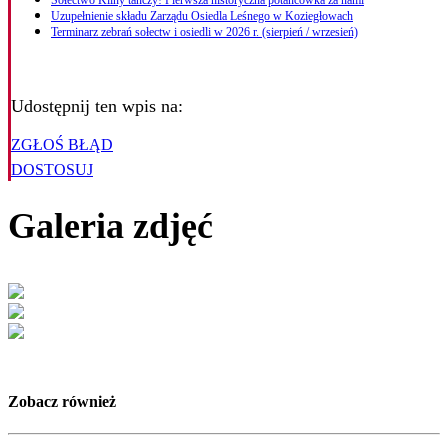
Sołectwo Kliny tańczy! Pierwsza historyczna potańcówka za nami
Uzupełnienie składu Zarządu Osiedla Leśnego w Koziegłowach
Terminarz zebrań sołectw i osiedli w 2026 r. (sierpień / wrzesień)
Udostępnij ten wpis na:
ZGŁOŚ BŁĄD
DOSTOSUJ
Galeria zdjęć
Zobacz również