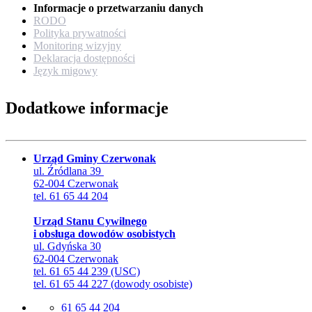
Informacje o przetwarzaniu danych
RODO
Polityka prywatności
Monitoring wizyjny
Deklaracja dostępności
Język migowy
Dodatkowe informacje
Urząd Gminy Czerwonak
ul. Źródlana 39
62-004 Czerwonak
tel. 61 65 44 204
Urząd Stanu Cywilnego
i obsługa dowodów osobistych
ul. Gdyńska 30
62-004 Czerwonak
tel. 61 65 44 239 (USC)
tel. 61 65 44 227 (dowody osobiste)
61 65 44 204