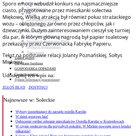
Sporo emocji wzbudził konkurs na najsmaczniejsze
Bezpieczeństwo
Komunikacja
ciasto, przygotowane przez mieszkanki sołectwa
Parafie
Miękowo. Wielką atrakcją był również pokaz strażackiego
Zarządzanie kryzysowe
wozu – oblężonego zarówno przez chłopców, jak i
C.ześć w gminie!
dziewczynki. Dużym zainteresowaniem cieszył się turniej
Budżet obywatelski
dla par, w którym główną nagrodą był papier toaletowy
Nieodpłatna pomoc prawna
Niezbędnik mieszkańca PDF
przekazany przez Czerwonacką Fabrykę Papieru.
Aplikacja mMieszkaniec
Mapa gminy
Tekst na podstawie relacji Jolanty Poznańskiej, Sołtys
Załatw sprawę
Miękowa
Pozyskane fundusze
GOSPODARKA ODPADAMI
Czyste powietrze
Udostępnij ten wpis na:
System Informacji przestrzennej
ZGŁOŚ BŁĄD
DOSTOSUJ
Najnowsze
w: Sołeckie
Wybory uzupełniające do zarządu osiedla Karolin
W dzień gorącego lata!
Ogłoszenie ogólne zebranie mieszkańców Osiedla Karolin w Koziegłowach
W czynie społecznym dla przyszłych pokoleń. W Mielnie powstaje nowe boisko
piłkarskie!