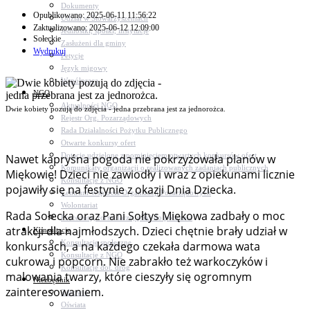
Dokumenty
Opublikowano: 2025-06-11 11:56:22
Udział w Stowarzyszeniach
Zaktualizowano: 2025-06-12 12:09:00
Jednostki, spółki, instytucje
Sołeckie
Zasłużeni dla gminy
Wydrukuj
Petycje
Język migowy
Współpraca
NGO
Aktualności NGO
Dwie kobiety pozują do zdjęcia - jedna przebrana jest za jednorożca.
Rejestr Org. Pozarządowych
Rada Działalności Pożytku Publicznego
Otwarte konkursy ofert
Dotacje udzielone z pominięciem otwartych konkursów ofert
Nawet kapryśna pogoda nie pokrzyżowała planów w
Komunikaty organizacji o realizowanych zadaniach publicznych
Miękowie! Dzieci nie zawiodły i wraz z opiekunami licznie
Konsultacje z NGO
pojawiły się na festynie z okazji Dnia Dziecka.
Centrum Wsparcia Organizacji Pozarządowych
Wolontariat
Rada Sołecka oraz Pani Sołtys Miękowa zadbały o moc
Procedury, formularze, pliki do pobrania
atrakcji dla najmłodszych. Dzieci chętnie brały udział w
Konsultacje
Konsultacje społeczne
konkursach, a na każdego czekała darmowa wata
Konsultacje z NGO
cukrowa i popcorn. Nie zabrakło też warkoczyków i
Konsultacje dot. dróg
malowania twarzy, które cieszyły się ogromnym
Niezbędnik
zainteresowaniem.
Zdrowie
Oświata