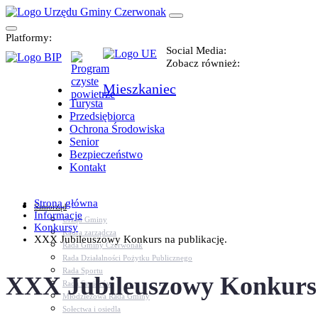
Platformy:
Social Media:
Zobacz również:
Mieszkaniec
Turysta
Przedsiębiorca
Ochrona Środowiska
Senior
Bezpieczeństwo
Kontakt
Strona główna
Samorząd
Informacje
Urząd Gminy
Konkursy
Kadra zarządcza
XXX Jubileuszowy Konkurs na publikację.
Rada Gminy Czerwonak
Rada Działalności Pożytku Publicznego
Rada Sportu
XXX Jubileuszowy Konkurs 
Rada Seniorów
Młodzieżowa Rada Gminy
Sołectwa i osiedla