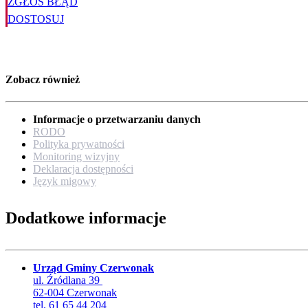
ZGŁOŚ BŁĄD
DOSTOSUJ
Zobacz również
Informacje o przetwarzaniu danych
RODO
Polityka prywatności
Monitoring wizyjny
Deklaracja dostępności
Język migowy
Dodatkowe informacje
Urząd Gminy Czerwonak
ul. Źródlana 39
62-004 Czerwonak
tel. 61 65 44 204