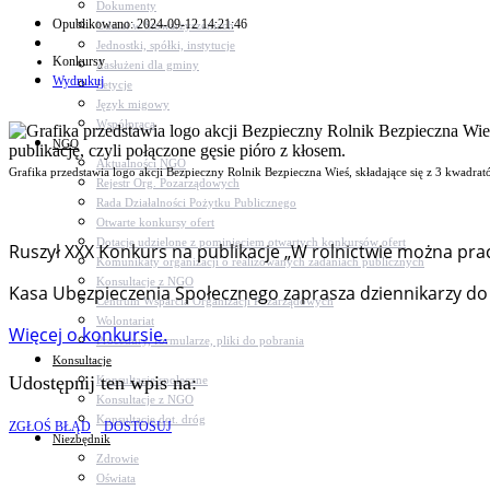
Dokumenty
Opublikowano: 2024-09-12 14:21:46
Udział w Stowarzyszeniach
Jednostki, spółki, instytucje
Konkursy
Zasłużeni dla gminy
Wydrukuj
Petycje
Język migowy
Współpraca
NGO
Aktualności NGO
Grafika przedstawia logo akcji Bezpieczny Rolnik Bezpieczna Wieś, składające się z 3 kwadrat
Rejestr Org. Pozarządowych
Rada Działalności Pożytku Publicznego
Otwarte konkursy ofert
Dotacje udzielone z pominięciem otwartych konkursów ofert
Ruszył XXX Konkurs na publikacje „W rolnictwie można pra
Komunikaty organizacji o realizowanych zadaniach publicznych
Konsultacje z NGO
Kasa Ubezpieczenia Społecznego zaprasza dziennikarzy do
Centrum Wsparcia Organizacji Pozarządowych
Wolontariat
Więcej o konkursie.
Procedury, formularze, pliki do pobrania
Konsultacje
Udostępnij ten wpis na:
Konsultacje społeczne
Konsultacje z NGO
Konsultacje dot. dróg
ZGŁOŚ BŁĄD
DOSTOSUJ
Niezbędnik
Zdrowie
Oświata