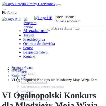
Platformy:
Social Media:
Zobacz również:
Mieszkaniec
Turysta
Przedsiębiorca
Ochrona Środowiska
Senior
Bezpieczeństwo
Kontakt
Strona główna
Samorząd
Informacje
Urząd Gminy
Konkursy
Kadra zarządcza
VI Ogólnopolski Konkurs dla Młodzieży Moja Wizja Zero
Rada Gminy Czerwonak
Rada Działalności Pożytku Publicznego
Rada Sportu
VI Ogólnopolski Konkurs
Rada Seniorów
Młodzieżowa Rada Gminy
dla Młodzieży Moja Wizja
Sołectwa i osiedla