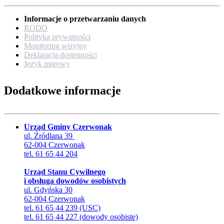
Informacje o przetwarzaniu danych
RODO
Polityka prywatności
Monitoring wizyjny
Deklaracja dostępności
Język migowy
Dodatkowe informacje
Urząd Gminy Czerwonak
ul. Źródlana 39
62-004 Czerwonak
tel. 61 65 44 204
Urząd Stanu Cywilnego
i obsługa dowodów osobistych
ul. Gdyńska 30
62-004 Czerwonak
tel. 61 65 44 239 (USC)
tel. 61 65 44 227 (dowody osobiste)