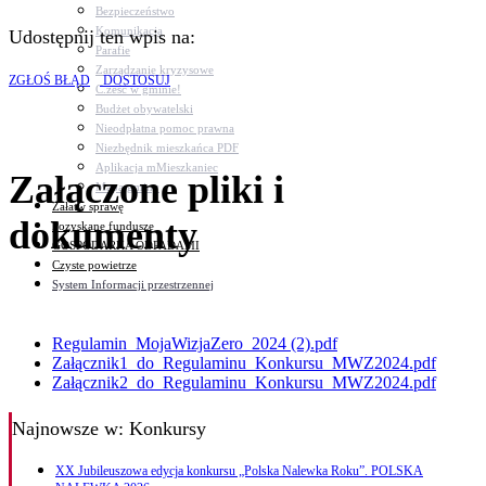
Bezpieczeństwo
Komunikacja
Udostępnij ten wpis na:
Parafie
Zarządzanie kryzysowe
ZGŁOŚ BŁĄD
DOSTOSUJ
C.ześć w gminie!
Budżet obywatelski
Nieodpłatna pomoc prawna
Niezbędnik mieszkańca PDF
Aplikacja mMieszkaniec
Załączone pliki i
Mapa gminy
Załatw sprawę
dokumenty
Pozyskane fundusze
GOSPODARKA ODPADAMI
Czyste powietrze
System Informacji przestrzennej
Regulamin_MojaWizjaZero_2024 (2).pdf
Załącznik1_do_Regulaminu_Konkursu_MWZ2024.pdf
Załącznik2_do_Regulaminu_Konkursu_MWZ2024.pdf
Najnowsze
w: Konkursy
XX Jubileuszowa edycja konkursu „Polska Nalewka Roku”. POLSKA