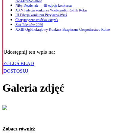
NALEWKA 2026
Niby Detale, ale — III edycja konkursu
XXVI edycja konkursu Wielkopolki Rolnik Roku
III Edycja konkursu Przyjazna Wieś
Charytatywna zbiórka książek
Zlot Talentów 2026
XXIII Ogólnokrajowy Konkurs Bezpieczne Gospodarstwo Rolne
Udostępnij ten wpis na:
ZGŁOŚ BŁĄD
DOSTOSUJ
Galeria zdjęć
Zobacz również