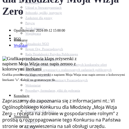
Dokumenty
Zero
Udział w Stowarzyszeniach
Jednostki, spółki, instytucje
Zasłużeni dla gminy
Petycje
Język migowy
Opublikowano: 2024-09-12 15:00:00
Współpraca
NGO
Konkursy
Aktualności NGO
Wydrukuj
Rejestr Org. Pozarządowych
Rada Działalności Pożytku Publicznego
Otwarte konkursy ofert
Dotacje udzielone z pominięciem otwartych konkursów ofert
Komunikaty organizacji o realizowanych zadaniach publicznych
Grafika przedstawia klaps reżyserski z napisem Moja Wizja oraz napis zerooo z kolorowymi
Konsultacje z NGO
literkami "o". Całość na granatowym tle.
Centrum Wsparcia Organizacji Pozarządowych
Wolontariat
Procedury, formularze, pliki do pobrania
Konsultacje
Zapraszamy do zapoznania się z informacjami nt.: VI
Konsultacje społeczne
Ogólnopolskiego Konkursu dla Młodzieży „Moja Wizja
Konsultacje z NGO
Konsultacje dot. dróg
Zero – recepta na zdrowie w gospodarstwie rolnym” z
Niezbędnik
prośbą o rozpropagowanie tego Konkursu na Państwa
Zdrowie
stronie oraz wywieszenia na sali obsługi urzędu.
Oświata