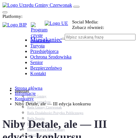
Platformy:
Social Media:
Zobacz również:
Mieszkaniec
Turysta
Przedsiębiorca
Ochrona Środowiska
Senior
Bezpieczeństwo
Kontakt
Strona główna
Samorząd
Informacje
Urząd Gminy
Konkursy
Kadra zarządcza
Niby Detale, ale — III edycja konkursu
Rada Gminy Czerwonak
Rada Działalności Pożytku Publicznego
Rada Sportu
Niby Detale, ale — III
Rada Seniorów
Młodzieżowa Rada Gminy
edycja konkursu
Sołectwa i osiedla