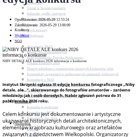
Dokumenty
Udział w Stowarzyszeniach
Jednostki, spółki, instytucje
Zasłużeni dla gminy
Opublikowano: 2026-05-29 12:53:24
Petycje
Zaktualizowano: 2026-05-29 13:00:00
Konkursy
Język migowy
Wydrukuj
Współpraca
NGO
Aktualności NGO
Rejestr Org. Pozarządowych
Rada Działalności Pożytku Publicznego
NIBY DETALE ALE konkurs 2026 informacja o konkursie
Otwarte konkursy ofert
Dotacje udzielone z pominięciem otwartych konkursów ofert
Komunikaty organizacji o realizowanych zadaniach publicznych
Konsultacje z NGO
Instytut Skrzynki ogłasza III edycję konkursu fotograficznego „Niby
Centrum Wsparcia Organizacji Pozarządowych
detale, ale…”, skierowanego do fotografów amatorów – zarówno
Wolontariat
młodzieży, jak i osób dorosłych. Nabór zgłoszeń potrwa do 31
Procedury, formularze, pliki do pobrania
października 2026 roku.
Konsultacje
Konsultacje społeczne
Celem konkursu jest dokumentowanie i artystyczne
Konsultacje z NGO
Konsultacje dot. dróg
ukazywanie historycznych detali architektonicznych,
Niezbędnik
elementów krajobrazu kulturowego oraz artefaktów
Zdrowie
związanych z dziedzictwem Wielkopolski. Organizatorzy
Oświata