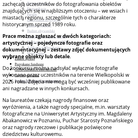
zachęcają uczestników do fotografowania obiektów
Bezpieczeństwo
Komunikacja
znajdujących się w najbliższym otoczeniu – we wsiach i
Parafie
miastach regionu, szczególnie tych o charakterze
Zarządzanie kryzysowe
historycznym sprzed 1989 roku.
C.ześć w gminie!
Budżet obywatelski
Prace można zgłaszać w dwóch kategoriach:
Nieodpłatna pomoc prawna
artystycznej – pojedyncze fotografie oraz
Niezbędnik mieszkańca PDF
Aplikacja mMieszkaniec
dokumentacyjnej – zestawy zdjęć dokumentujących
Mapa gminy
wybrane obiekty lub detale
.
Załatw sprawę
Pozyskane fundusze
Do konkursu można nadsyłać wyłącznie fotografie
GOSPODARKA ODPADAMI
wykonane przez uczestników na terenie Wielkopolski w
Czyste powietrze
2026 roku. Zdjęcia nie mogą być wcześniej publikowane
System Informacji przestrzennej
ani nagradzane w innych konkursach.
Na laureatów czekają nagrody finansowe oraz
wyróżnienia, a także nagrody specjalne, m.in. warsztaty
fotograficzne na Uniwersytet Artystyczny im. Magdaleny
Abakanowicz w Poznaniu, Puchar Starosty Poznańskiego
oraz nagrody rzeczowe i publikacje poświęcone
dziedzictwu kulturowemu.