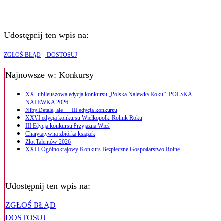
Udostępnij ten wpis na:
ZGŁOŚ BŁĄD
DOSTOSUJ
Najnowsze
w: Konkursy
XX Jubileuszowa edycja konkursu „Polska Nalewka Roku”. POLSKA
NALEWKA 2026
Niby Detale, ale — III edycja konkursu
XXVI edycja konkursu Wielkopolki Rolnik Roku
III Edycja konkursu Przyjazna Wieś
Charytatywna zbiórka książek
Zlot Talentów 2026
XXIII Ogólnokrajowy Konkurs Bezpieczne Gospodarstwo Rolne
Udostępnij ten wpis na:
ZGŁOŚ BŁĄD
DOSTOSUJ