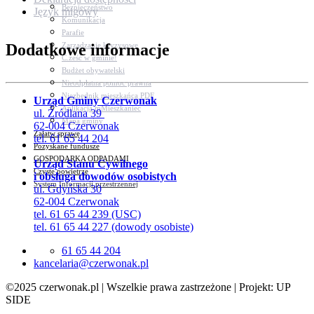
Bezpieczeństwo
Język migowy
Komunikacja
Parafie
Zarządzanie kryzysowe
Dodatkowe informacje
C.ześć w gminie!
Budżet obywatelski
Nieodpłatna pomoc prawna
Niezbędnik mieszkańca PDF
Urząd Gminy Czerwonak
Aplikacja mMieszkaniec
ul. Źródlana 39
Mapa gminy
62-004 Czerwonak
Załatw sprawę
tel. 61 65 44 204
Pozyskane fundusze
GOSPODARKA ODPADAMI
Urząd Stanu Cywilnego
Czyste powietrze
i obsługa dowodów osobistych
System Informacji przestrzennej
ul. Gdyńska 30
62-004 Czerwonak
tel. 61 65 44 239 (USC)
tel. 61 65 44 227 (dowody osobiste)
61 65 44 204
lp.kanowrezc@airalecnak
©2025 czerwonak.pl | Wszelkie prawa zastrzeżone | Projekt: UP
SIDE