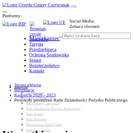
Platformy:
Social Media:
Zobacz również:
Mieszkaniec
Turysta
Przedsiębiorca
Ochrona Środowiska
Senior
Bezpieczeństwo
Kontakt
Strona główna
Samorząd
Informacje
Urząd Gminy
Kadencja 2020 - 2023
Kadra zarządcza
Protokoły posiedzeń Rady Działalności Pożytku Publicznego
Rada Gminy Czerwonak
Rada Działalności Pożytku Publicznego
Rada Sportu
Rada Seniorów
Młodzieżowa Rada Gminy
Sołectwa i osiedla