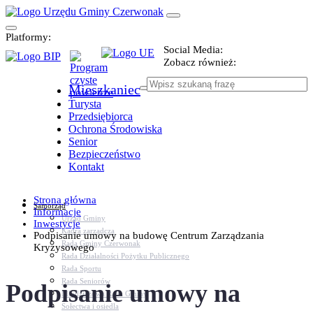
Platformy:
Social Media:
Zobacz również:
Mieszkaniec
Turysta
Przedsiębiorca
Ochrona Środowiska
Senior
Bezpieczeństwo
Kontakt
Strona główna
Samorząd
Informacje
Urząd Gminy
Inwestycje
Kadra zarządcza
Podpisanie umowy na budowę Centrum Zarządzania
Rada Gminy Czerwonak
Kryzysowego
Rada Działalności Pożytku Publicznego
Rada Sportu
Rada Seniorów
Podpisanie umowy na
Młodzieżowa Rada Gminy
Sołectwa i osiedla