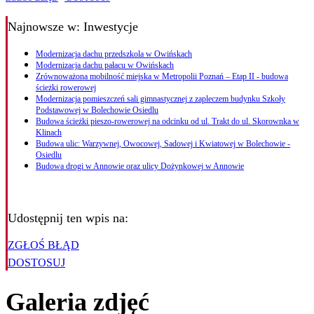
Najnowsze
w: Inwestycje
Modernizacja dachu przedszkola w Owińskach
Modernizacja dachu pałacu w Owińskach
Zrównoważona mobilność miejska w Metropolii Poznań – Etap II - budowa
ścieżki rowerowej
Modernizacja pomieszczeń sali gimnastycznej z zapleczem budynku Szkoły
Podstawowej w Bolechowie Osiedlu
Budowa ścieżki pieszo-rowerowej na odcinku od ul. Trakt do ul. Skorownka w
Klinach
Budowa ulic: Warzywnej, Owocowej, Sadowej i Kwiatowej w Bolechowie -
Osiedlu
Budowa drogi w Annowie oraz ulicy Dożynkowej w Annowie
Udostępnij ten wpis na:
ZGŁOŚ BŁĄD
DOSTOSUJ
Galeria zdjęć