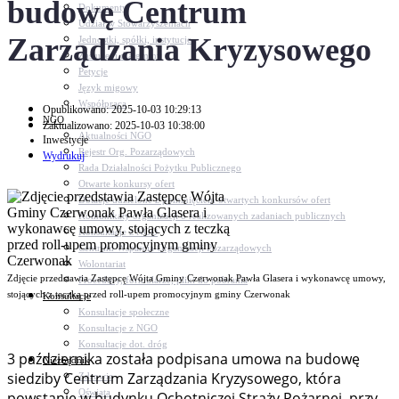
budowę Centrum
Dokumenty
Udział w Stowarzyszeniach
Zarządzania Kryzysowego
Jednostki, spółki, instytucje
Zasłużeni dla gminy
Petycje
Język migowy
Współpraca
Opublikowano: 2025-10-03 10:29:13
NGO
Zaktualizowano: 2025-10-03 10:38:00
Aktualności NGO
Inwestycje
Rejestr Org. Pozarządowych
Wydrukuj
Rada Działalności Pożytku Publicznego
Otwarte konkursy ofert
Dotacje udzielone z pominięciem otwartych konkursów ofert
Komunikaty organizacji o realizowanych zadaniach publicznych
Konsultacje z NGO
Centrum Wsparcia Organizacji Pozarządowych
Wolontariat
Zdjęcie przedstawia Zastępcę Wójta Gminy Czerwonak Pawła Glasera i wykonawcę umowy,
Procedury, formularze, pliki do pobrania
stojących z teczką przed roll-upem promocyjnym gminy Czerwonak
Konsultacje
Konsultacje społeczne
Konsultacje z NGO
Konsultacje dot. dróg
3 października została podpisana umowa na budowę
Niezbędnik
siedziby Centrum Zarządzania Kryzysowego, która
Zdrowie
Oświata
powstanie w budynku Ochotniczej Straży Pożarnej, przy