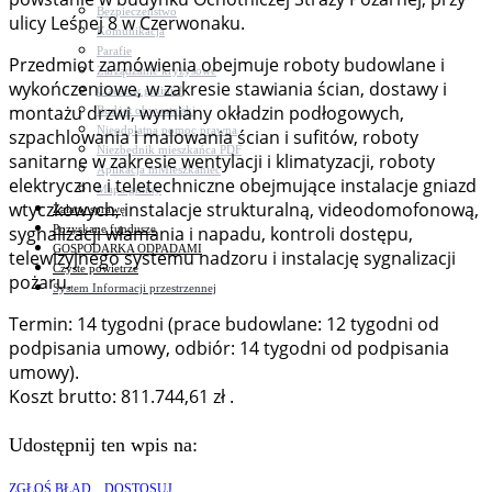
Bezpieczeństwo
ulicy Leśnej 8 w Czerwonaku.
Komunikacja
Parafie
Przedmiot zamówienia obejmuje roboty budowlane i
Zarządzanie kryzysowe
wykończeniowe, w zakresie stawiania ścian, dostawy i
C.ześć w gminie!
montażu drzwi, wymiany okładzin podłogowych,
Budżet obywatelski
Nieodpłatna pomoc prawna
szpachlowania i malowania ścian i sufitów, roboty
Niezbędnik mieszkańca PDF
sanitarne w zakresie wentylacji i klimatyzacji, roboty
Aplikacja mMieszkaniec
elektryczne i teletechniczne obejmujące instalacje gniazd
Mapa gminy
wtyczkowych, instalacje strukturalną, videodomofonową,
Załatw sprawę
Pozyskane fundusze
sygnalizacji włamania i napadu, kontroli dostępu,
GOSPODARKA ODPADAMI
telewizyjnego systemu nadzoru i instalację sygnalizacji
Czyste powietrze
pożaru.
System Informacji przestrzennej
Termin: 14 tygodni (prace budowlane: 12 tygodni od
podpisania umowy, odbiór: 14 tygodni od podpisania
umowy).
Koszt brutto: 811.744,61 zł .
Udostępnij ten wpis na:
ZGŁOŚ BŁĄD
DOSTOSUJ