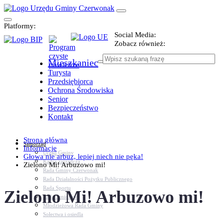
Platformy:
Social Media:
Zobacz również:
Mieszkaniec
Turysta
Przedsiębiorca
Ochrona Środowiska
Senior
Bezpieczeństwo
Kontakt
Strona główna
Samorząd
Informacje
Urząd Gminy
Głowa nie arbuz, lepiej niech nie pęka!
Kadra zarządcza
Zielono Mi! Arbuzowo mi!
Rada Gminy Czerwonak
Rada Działalności Pożytku Publicznego
Rada Sportu
Zielono Mi! Arbuzowo mi!
Rada Seniorów
Młodzieżowa Rada Gminy
Sołectwa i osiedla