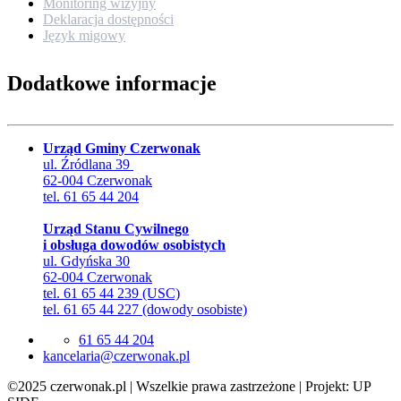
Monitoring wizyjny
Deklaracja dostępności
Język migowy
Dodatkowe informacje
Urząd Gminy Czerwonak
ul. Źródlana 39
62-004 Czerwonak
tel. 61 65 44 204
Urząd Stanu Cywilnego
i obsługa dowodów osobistych
ul. Gdyńska 30
62-004 Czerwonak
tel. 61 65 44 239 (USC)
tel. 61 65 44 227 (dowody osobiste)
61 65 44 204
lp.kanowrezc@airalecnak
©2025 czerwonak.pl | Wszelkie prawa zastrzeżone | Projekt: UP