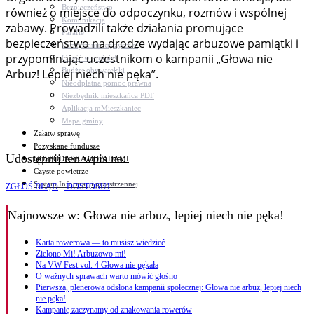
Bezpieczeństwo
również o miejsce do odpoczynku, rozmów i wspólnej
Komunikacja
zabawy. Prowadzili także działania promujące
Parafie
bezpieczeństwo na drodze wydając arbuzowe pamiątki i
Zarządzanie kryzysowe
przypominając uczestnikom o kampanii „Głowa nie
C.ześć w gminie!
Budżet obywatelski
Arbuz! Lepiej niech nie pęka”.
Nieodpłatna pomoc prawna
Niezbędnik mieszkańca PDF
Aplikacja mMieszkaniec
Mapa gminy
Załatw sprawę
Pozyskane fundusze
Udostępnij ten wpis na:
GOSPODARKA ODPADAMI
Czyste powietrze
System Informacji przestrzennej
ZGŁOŚ BŁĄD
DOSTOSUJ
Najnowsze
w: Głowa nie arbuz, lepiej niech nie pęka!
Karta rowerowa — to musisz wiedzieć
Zielono Mi! Arbuzowo mi!
Na VW Fest vol. 4 Głowa nie pękała
O ważnych sprawach warto mówić głośno
Pierwsza, plenerowa odsłona kampanii społecznej: Głowa nie arbuz, lepiej niech
nie pęka!
Kampanię zaczynamy od znakowania rowerów