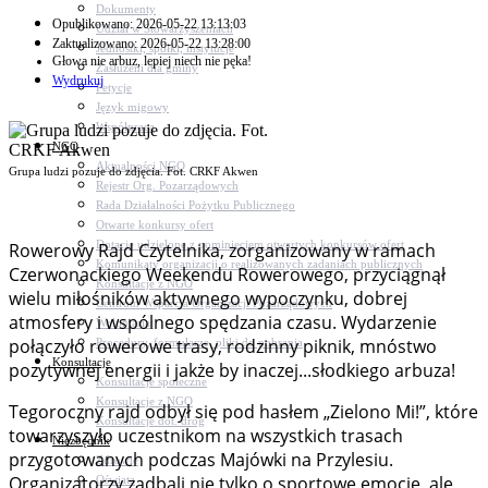
Dokumenty
Opublikowano: 2026-05-22 13:13:03
Udział w Stowarzyszeniach
Zaktualizowano: 2026-05-22 13:28:00
Jednostki, spółki, instytucje
Głowa nie arbuz, lepiej niech nie pęka!
Zasłużeni dla gminy
Wydrukuj
Petycje
Język migowy
Współpraca
NGO
Aktualności NGO
Grupa ludzi pozuje do zdjęcia. Fot. CRKF Akwen
Rejestr Org. Pozarządowych
Rada Działalności Pożytku Publicznego
Otwarte konkursy ofert
Dotacje udzielone z pominięciem otwartych konkursów ofert
Rowerowy Rajd Czytelnika, zorganizowany w ramach
Komunikaty organizacji o realizowanych zadaniach publicznych
Czerwonackiego Weekendu Rowerowego, przyciągnął
Konsultacje z NGO
wielu miłośników aktywnego wypoczynku, dobrej
Centrum Wsparcia Organizacji Pozarządowych
atmosfery i wspólnego spędzania czasu. Wydarzenie
Wolontariat
połączyło rowerowe trasy, rodzinny piknik, mnóstwo
Procedury, formularze, pliki do pobrania
Konsultacje
pozytywnej energii i jakże by inaczej...słodkiego arbuza!
Konsultacje społeczne
Konsultacje z NGO
Tegoroczny rajd odbył się pod hasłem „Zielono Mi!”, które
Konsultacje dot. dróg
towarzyszyło uczestnikom na wszystkich trasach
Niezbędnik
przygotowanych podczas Majówki na Przylesiu.
Zdrowie
Organizatorzy zadbali nie tylko o sportowe emocje, ale
Oświata