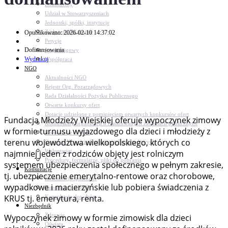
Dokumenty
Udział w Stowarzyszeniach
Jednostki, spółki, instytucje
Zasłużeni dla gminy
Opublikowano: 2026-02-10 14:37:02
Petycje
Dofinansowania
Język migowy
Wydrukuj
Współpraca
NGO
Aktualności NGO
Rejestr Org. Pozarządowych
Rada Działalności Pożytku Publicznego
Otwarte konkursy ofert
Dotacje udzielone z pominięciem otwartych konkursów ofert
Fundacja Młodzieży Wiejskiej oferuje wypoczynek zimowy
Komunikaty organizacji o realizowanych zadaniach publicznych
w formie turnusu wyjazdowego dla dzieci i młodzieży z
Konsultacje z NGO
terenu województwa wielkopolskiego, których co
Centrum Wsparcia Organizacji Pozarządowych
Wolontariat
najmniej jeden z rodziców objęty jest rolniczym
Procedury, formularze, pliki do pobrania
systemem ubezpieczenia społecznego w pełnym zakresie,
Konsultacje
tj. ubezpieczenie emerytalno-rentowe oraz chorobowe,
Konsultacje społeczne
wypadkowe i macierzyńskie lub pobiera świadczenia z
Konsultacje z NGO
KRUS tj. emerytura, renta.
Konsultacje dot. dróg
Niezbędnik
Zdrowie
Wypoczynek zimowy w formie zimowisk dla dzieci
Oświata