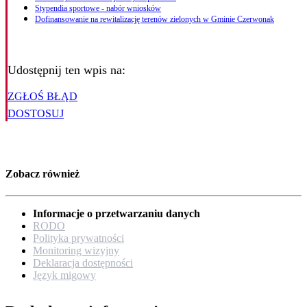
Stypendia sportowe - nabór wniosków
Dofinansowanie na rewitalizację terenów zielonych w Gminie Czerwonak
Udostępnij ten wpis na:
ZGŁOŚ BŁĄD
DOSTOSUJ
Zobacz również
Informacje o przetwarzaniu danych
RODO
Polityka prywatności
Monitoring wizyjny
Deklaracja dostępności
Język migowy