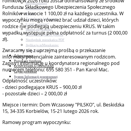
rolników w 2026 roku został dofinansowany ze środków
Bezpieczeństwo
Funduszu Składkowego Ubezpieczenia Społecznego
Komunikacja
Rolników w kwocie 1 100,00 zł na każdego uczestnika. W
Parafie
wypoczynku mogą również brać udział dzieci, których
Zarządzanie kryzysowe
C.ześć w gminie!
rodzice nie podlegają ubezpieczeniu KRUS. W takim
Budżet obywatelski
wypadku występuje pełna odpłatność za turnus (2 000,00
Nieodpłatna pomoc prawna
zł).
Niezbędnik mieszkańca PDF
Aplikacja mMieszkaniec
Zwracamy się z uprzejmą prośbą o przekazanie
Mapa gminy
informacji potencjalnie zainteresowanym rodzicom.
Załatw sprawę
Pozyskane fundusze
Zapisy i informacje u koordynatora regionalnego pod
GOSPODARKA ODPADAMI
numerem telefonu: 695 580 351 - Pan Karol Mac.
Czyste powietrze
System Informacji przestrzennej
Odpłatność uczestników:
- dzieci podlegające KRUS – 900,00 zł
- pozostałe dzieci – 2 000,00 zł
Miejsce i termin: Dom Wczasowy "PILSKO", ul. Beskidzka
15, 34-335 Korbielów, 15-21 lutego 2026 rok.
Ramowy program wypoczynku: