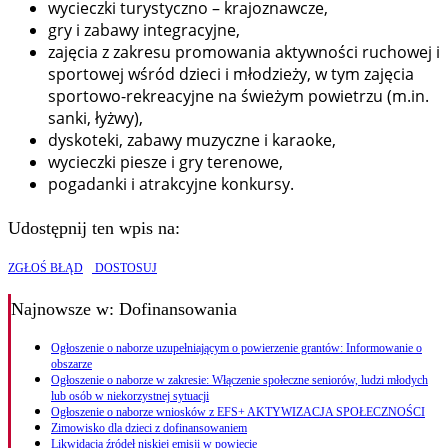
wycieczki turystyczno – krajoznawcze,
gry i zabawy integracyjne,
zajęcia z zakresu promowania aktywności ruchowej i
sportowej wśród dzieci i młodzieży, w tym zajęcia
sportowo-rekreacyjne na świeżym powietrzu (m.in.
sanki, łyżwy),
dyskoteki, zabawy muzyczne i karaoke,
wycieczki piesze i gry terenowe,
pogadanki i atrakcyjne konkursy.
Udostępnij ten wpis na:
ZGŁOŚ BŁĄD
DOSTOSUJ
Najnowsze
w: Dofinansowania
Ogłoszenie o naborze uzupełniającym o powierzenie grantów: Informowanie o
obszarze
Ogłoszenie o naborze w zakresie: Włączenie społeczne seniorów, ludzi młodych
lub osób w niekorzystnej sytuacji
Ogłoszenie o naborze wniosków z EFS+ AKTYWIZACJA SPOŁECZNOŚCI
Zimowisko dla dzieci z dofinansowaniem
Likwidacja źródeł niskiej emisji w powiecie