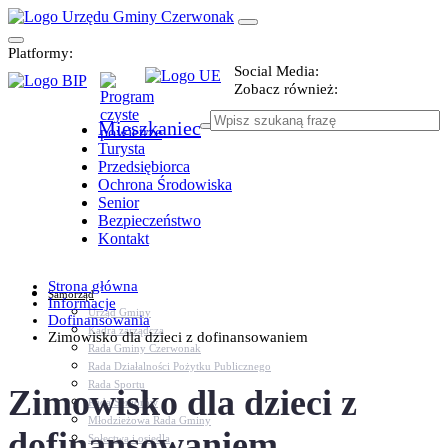
Platformy:
Social Media:
Zobacz również:
Mieszkaniec
Turysta
Przedsiębiorca
Ochrona Środowiska
Senior
Bezpieczeństwo
Kontakt
Strona główna
Samorząd
Informacje
Urząd Gminy
Dofinansowania
Kadra zarządcza
Zimowisko dla dzieci z dofinansowaniem
Rada Gminy Czerwonak
Rada Działalności Pożytku Publicznego
Rada Sportu
Zimowisko dla dzieci z
Rada Seniorów
Młodzieżowa Rada Gminy
dofinansowaniem
Sołectwa i osiedla