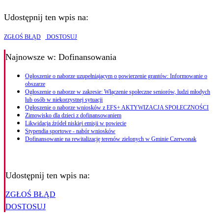
Udostępnij ten wpis na:
ZGŁOŚ BŁĄD
DOSTOSUJ
Najnowsze
w: Dofinansowania
Ogłoszenie o naborze uzupełniającym o powierzenie grantów: Informowanie o
obszarze
Ogłoszenie o naborze w zakresie: Włączenie społeczne seniorów, ludzi młodych
lub osób w niekorzystnej sytuacji
Ogłoszenie o naborze wniosków z EFS+ AKTYWIZACJA SPOŁECZNOŚCI
Zimowisko dla dzieci z dofinansowaniem
Likwidacja źródeł niskiej emisji w powiecie
Stypendia sportowe - nabór wniosków
Dofinansowanie na rewitalizację terenów zielonych w Gminie Czerwonak
Udostępnij ten wpis na:
ZGŁOŚ BŁĄD
DOSTOSUJ