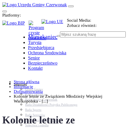
Platformy:
Social Media:
Zobacz również:
Mieszkaniec
Turysta
Przedsiębiorca
Ochrona Środowiska
Senior
Bezpieczeństwo
Kontakt
Strona główna
Samorząd
Informacje
Urząd Gminy
Dofinansowania
Kadra zarządcza
Kolonie letnie ze Związkiem Młodzieży Wiejskiej
Rada Gminy Czerwonak
Wielkopolska - [...]
Rada Działalności Pożytku Publicznego
Rada Sportu
Rada Seniorów
Kolonie letnie ze
Młodzieżowa Rada Gminy
Sołectwa i osiedla