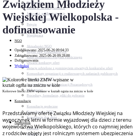
Związkiem Młodzieży
Dokumenty
Udział w Stowarzyszeniach
Wiejskiej Wielkopolska -
Jednostki, spółki, instytucje
Zasłużeni dla gminy
Petycje
dofinansowanie
Język migowy
Współpraca
NGO
Aktualności NGO
Opublikowano: 2025-06-26 09:04:33
Rejestr Org. Pozarządowych
Zaktualizowano: 2025-06-26 09:28:00
Rada Działalności Pożytku Publicznego
Dofinansowania
Otwarte konkursy ofert
Wydrukuj
Dotacje udzielone z pominięciem otwartych konkursów ofert
Komunikaty organizacji o realizowanych zadaniach publicznych
Konsultacje z NGO
Centrum Wsparcia Organizacji Pozarządowych
Wolontariat
Kolorowe literki ZMW wpisane w kształt ognia na zniczu w kole
Procedury, formularze, pliki do pobrania
Konsultacje
Konsultacje społeczne
Konsultacje z NGO
Przedstawiamy ofertę Związku Młodzieży Wiejskiej na
Konsultacje dot. dróg
wypoczynek letni w formie wyjazdowej dla dzieci z terenu
Niezbędnik
województwa Wielkopolskiego, których co najmniej jeden
Zdrowie
z rodziców objęty jest rolniczym systemem ubezpieczenia
Oświata