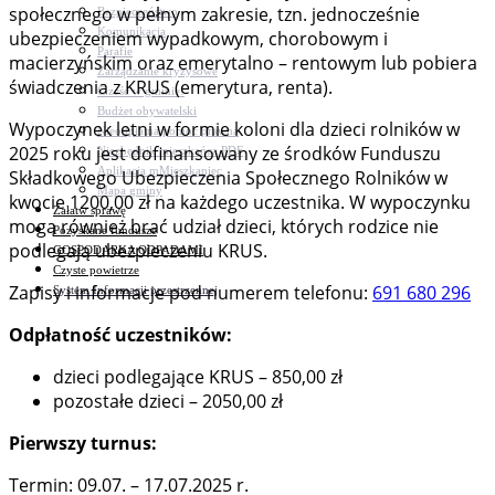
społecznego w pełnym zakresie, tzn. jednocześnie
Bezpieczeństwo
Komunikacja
ubezpieczeniem wypadkowym, chorobowym i
Parafie
macierzyńskim oraz emerytalno – rentowym lub pobiera
Zarządzanie kryzysowe
świadczenia z KRUS (emerytura, renta).
C.ześć w gminie!
Budżet obywatelski
Wypoczynek letni w formie koloni dla dzieci rolników w
Nieodpłatna pomoc prawna
2025 roku jest dofinansowany ze środków Funduszu
Niezbędnik mieszkańca PDF
Aplikacja mMieszkaniec
Składkowego Ubezpieczenia Społecznego Rolników w
Mapa gminy
kwocie 1200,00 zł na każdego uczestnika. W wypoczynku
Załatw sprawę
mogą również brać udział dzieci, których rodzice nie
Pozyskane fundusze
podlegają ubezpieczeniu KRUS.
GOSPODARKA ODPADAMI
Czyste powietrze
Zapisy i informacje pod numerem telefonu:
691 680 296
System Informacji przestrzennej
Odpłatność uczestników:
dzieci podlegające KRUS – 850,00 zł
pozostałe dzieci – 2050,00 zł
Pierwszy turnus:
Termin: 09.07. – 17.07.2025 r.