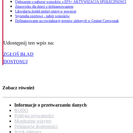
Ogłoszenie o naborze wniosków z EFS+ AKTYWIZACJA SPOŁECZNOŚCI
Zimowisko dla dzieci z dofinansowaniem
Likwidacja źródeł niskiej emisji w powiecie
Stypendia sportowe - nabór wniosków
Dofinansowanie na rewitalizację terenów zielonych w Gminie Czerwonak
Udostępnij ten wpis na:
ZGŁOŚ BŁĄD
DOSTOSUJ
Zobacz również
Informacje o przetwarzaniu danych
RODO
Polityka prywatności
Monitoring wizyjny
Deklaracja dostępności
Język migowy