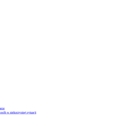
arze
osób w niekorzystnej sytuacji