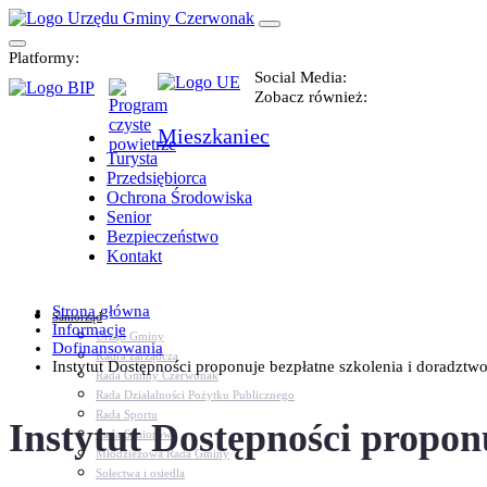
Platformy:
Social Media:
Zobacz również:
Mieszkaniec
Turysta
Przedsiębiorca
Ochrona Środowiska
Senior
Bezpieczeństwo
Kontakt
Strona główna
Samorząd
Informacje
Urząd Gminy
Dofinansowania
Kadra zarządcza
Instytut Dostępności proponuje bezpłatne szkolenia i doradztw
Rada Gminy Czerwonak
Rada Działalności Pożytku Publicznego
Rada Sportu
Instytut Dostępności propon
Rada Seniorów
Młodzieżowa Rada Gminy
Sołectwa i osiedla