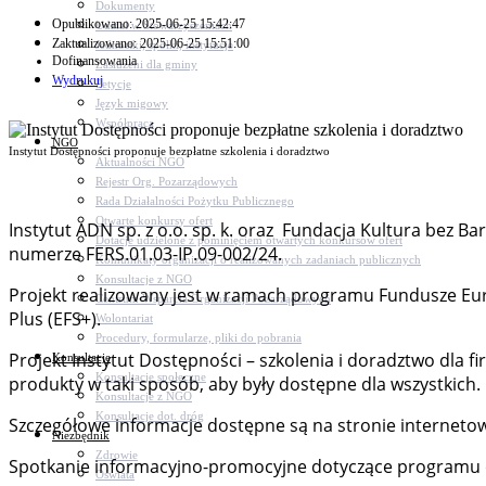
Dokumenty
Opublikowano: 2025-06-25 15:42:47
Udział w Stowarzyszeniach
Zaktualizowano: 2025-06-25 15:51:00
Jednostki, spółki, instytucje
Dofinansowania
Zasłużeni dla gminy
Wydrukuj
Petycje
Język migowy
Współpraca
NGO
Instytut Dostępności proponuje bezpłatne szkolenia i doradztwo
Aktualności NGO
Rejestr Org. Pozarządowych
Rada Działalności Pożytku Publicznego
Otwarte konkursy ofert
Instytut ADN sp. z o.o. sp. k. oraz Fundacja Kultura bez Ba
Dotacje udzielone z pominięciem otwartych konkursów ofert
numerze FERS.01.03-IP.09-002/24.
Komunikaty organizacji o realizowanych zadaniach publicznych
Konsultacje z NGO
Projekt realizowany jest w ramach programu Fundusze Eu
Centrum Wsparcia Organizacji Pozarządowych
Plus (EFS+).
Wolontariat
Procedury, formularze, pliki do pobrania
Projekt Instytut Dostępności – szkolenia i doradztwo dla f
Konsultacje
Konsultacje społeczne
produkty w taki sposób, aby były dostępne dla wszystkich.
Konsultacje z NGO
Konsultacje dot. dróg
Szczegółowe informacje dostępne są na stronie internetow
Niezbędnik
Zdrowie
Spotkanie informacyjno-promocyjne dotyczące programu odb
Oświata