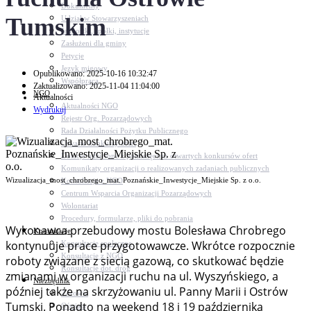
Dokumenty
Tumskim
Udział w Stowarzyszeniach
Jednostki, spółki, instytucje
Zasłużeni dla gminy
Petycje
Język migowy
Opublikowano: 2025-10-16 10:32:47
Współpraca
Zaktualizowano: 2025-11-04 11:04:00
NGO
Aktualności
Aktualności NGO
Wydrukuj
Rejestr Org. Pozarządowych
Rada Działalności Pożytku Publicznego
Otwarte konkursy ofert
Dotacje udzielone z pominięciem otwartych konkursów ofert
Komunikaty organizacji o realizowanych zadaniach publicznych
Wizualizacja_most_chrobrego_mat. Poznańskie_Inwestycje_Miejskie Sp. z o.o.
Konsultacje z NGO
Centrum Wsparcia Organizacji Pozarządowych
Wolontariat
Procedury, formularze, pliki do pobrania
Wykonawca przebudowy mostu Bolesława Chrobrego
Konsultacje
kontynuuje prace przygotowawcze. Wkrótce rozpocznie
Konsultacje społeczne
Konsultacje z NGO
roboty związane z siecią gazową, co skutkować będzie
Konsultacje dot. dróg
zmianami w organizacji ruchu na ul. Wyszyńskiego, a
Niezbędnik
później także na skrzyżowaniu ul. Panny Marii i Ostrów
Zdrowie
Tumski. Ponadto na weekend 18 i 19 października
Oświata