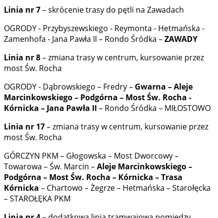
Linia nr 7
– skrócenie trasy do pętli na Zawadach
OGRODY - Przybyszewskiego - Reymonta - Hetmańska -
Zamenhofa - Jana Pawła II – Rondo Śródka –
ZAWADY
Linia nr 8
– zmiana trasy w centrum, kursowanie przez
most Św. Rocha
OGRODY - Dąbrowskiego – Fredry –
Gwarna – Aleje
Marcinkowskiego – Podgórna – Most Św. Rocha -
Kórnicka – Jana Pawła II
– Rondo Śródka – MIŁOSTOWO
Linia nr 17
– zmiana trasy w centrum, kursowanie przez
most Św. Rocha
GÓRCZYN PKM – Głogowska – Most Dworcowy –
Towarowa – Św. Marcin –
Aleje Marcinkowskiego –
Podgórna – Most Św. Rocha – Kórnicka – Trasa
Kórnicka
– Chartowo – Żegrze – Hetmańska – Starołęcka
– STAROŁĘKA PKM
Linia nr 4
– dodatkowa linia tramwajowa pomiędzy