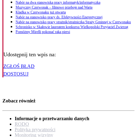
Nabór na dwa stanowiska pracy informatyk/informatyczka
Muzyczny Czerwonak – filmowe przeboje nad Wartą
Kładka w Czerwonaku już otwarta
Nabór na stanowisko pracy ds. Efektywności Energetycznej
Nabór na stanowisko pracy strażnik/strażniczka Straży Gminnej w Czerwonaku
Schronisko w Skałowie laureatem konkursu Wielkopolski Przyjaciel Zwierząt
Pomóżmy Mirelli pokonać raka piersi
Udostępnij ten wpis na:
ZGŁOŚ BŁĄD
DOSTOSUJ
Zobacz również
Informacje o przetwarzaniu danych
RODO
Polityka prywatności
Monitoring wizyjny