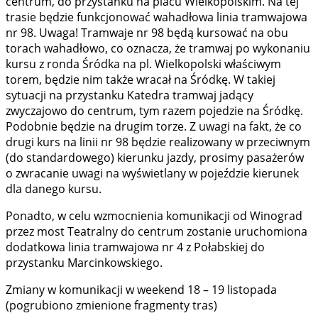
centrum, do przystanku na placu Wielkopolskim. Na tej
trasie będzie funkcjonować wahadłowa linia tramwajowa
nr 98. Uwaga! Tramwaje nr 98 będą kursować na obu
torach wahadłowo, co oznacza, że tramwaj po wykonaniu
kursu z ronda Śródka na pl. Wielkopolski właściwym
torem, będzie nim także wracał na Śródkę. W takiej
sytuacji na przystanku Katedra tramwaj jadący
zwyczajowo do centrum, tym razem pojedzie na Śródkę.
Podobnie będzie na drugim torze. Z uwagi na fakt, że co
drugi kurs na linii nr 98 będzie realizowany w przeciwnym
(do standardowego) kierunku jazdy, prosimy pasażerów
o zwracanie uwagi na wyświetlany w pojeździe kierunek
dla danego kursu.
Ponadto, w celu wzmocnienia komunikacji od Winograd
przez most Teatralny do centrum zostanie uruchomiona
dodatkowa linia tramwajowa nr 4 z Połabskiej do
przystanku Marcinkowskiego.
Zmiany w komunikacji w weekend 18 – 19 listopada
(pogrubiono zmienione fragmenty tras)