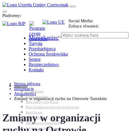
Platformy:
Social Media:
Zobacz również:
Mieszkaniec
Turysta
Przedsiębiorca
Ochrona Środowiska
Senior
Bezpieczeństwo
Kontakt
Strona główna
Samorząd
Informacje
Urząd Gminy
Aktualności
Kadra zarządcza
Zmiany w organizacji ruchu na Ostrowie Tumskim
Rada Gminy Czerwonak
Rada Działalności Pożytku Publicznego
Rada Sportu
Zmiany w organizacji
Rada Seniorów
Młodzieżowa Rada Gminy
ruchu na Ostrowie
Sołectwa i osiedla