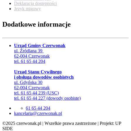
Deklaracja dostępności
Język migowy
Dodatkowe informacje
Urząd Gminy Czerwonak
ul. Źródlana 39
62-004 Czerwonak
tel. 61 65 44 204
Urząd Stanu Cywilnego
i obsługa dowodów osobistych
ul. Gdyńska 30
62-004 Czerwonak
tel. 61 65 44 239 (USC)
tel. 61 65 44 227 (dowody osobiste)
61 65 44 204
lp.kanowrezc@airalecnak
©2025 czerwonak.pl | Wszelkie prawa zastrzeżone | Projekt: UP
SIDE