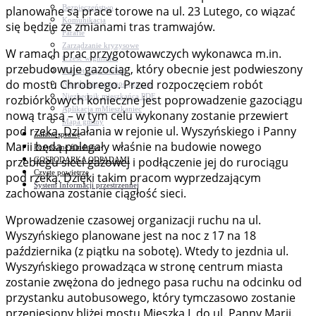
Bezpieczeństwo
planowane są prace torowe na ul. 23 Lutego, co wiązać
Komunikacja
się będzie ze zmianami tras tramwajów.
Parafie
Zarządzanie kryzysowe
W ramach prac przygotowawczych wykonawca m.in.
C.ześć w gminie!
przebudowuje gazociąg, który obecnie jest podwieszony
Budżet obywatelski
do mostu Chrobrego. Przed rozpoczęciem robót
Nieodpłatna pomoc prawna
Niezbędnik mieszkańca PDF
rozbiórkowych konieczne jest poprowadzenie gazociągu
Aplikacja mMieszkaniec
nową trasą – w tym celu wykonany zostanie przewiert
Mapa gminy
pod rzeką. Działania w rejonie ul. Wyszyńskiego i Panny
Załatw sprawę
Marii będą polegały właśnie na budowie nowego
Pozyskane fundusze
przebiegu sieci gazowej i podłączenie jej do rurociągu
GOSPODARKA ODPADAMI
Czyste powietrze
pod rzeką. Dzięki takim pracom wyprzedzającym
System Informacji przestrzennej
zachowana zostanie ciągłość sieci.
Wprowadzenie czasowej organizacji ruchu na ul.
Wyszyńskiego planowane jest na noc z 17 na 18
października (z piątku na sobotę). Wtedy to jezdnia ul.
Wyszyńskiego prowadząca w stronę centrum miasta
zostanie zwężona do jednego pasa ruchu na odcinku od
przystanku autobusowego, który tymczasowo zostanie
przeniesiony bliżej mostu Mieszka I, do ul. Panny Marii.