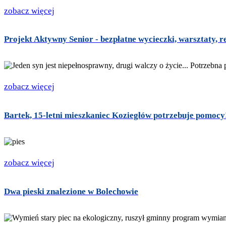
zobacz więcej
Projekt Aktywny Senior - bezpłatne wycieczki, warsztaty, r
zobacz więcej
Bartek, 15-letni mieszkaniec Koziegłów potrzebuje pomocy
zobacz więcej
Dwa pieski znalezione w Bolechowie