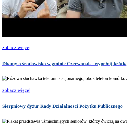
zobacz więcej
Dbamy o środowisko w gminie Czerwonak - wypełnij krótką
zobacz więcej
Sierpniowy dyżur Rady Działalności Pożytku Publicznego