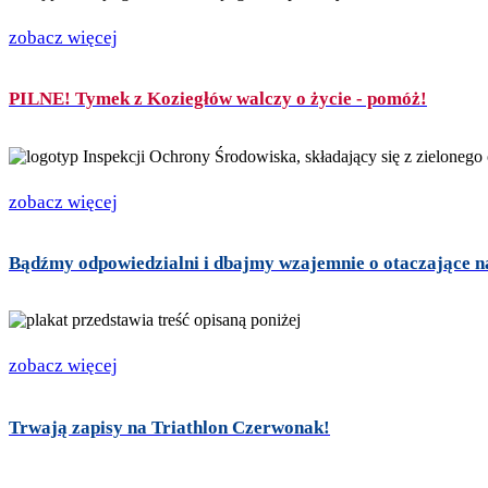
zobacz więcej
PILNE! Tymek z Koziegłów walczy o życie - pomóż!
zobacz więcej
Bądźmy odpowiedzialni i dbajmy wzajemnie o otaczające n
zobacz więcej
Trwają zapisy na Triathlon Czerwonak!