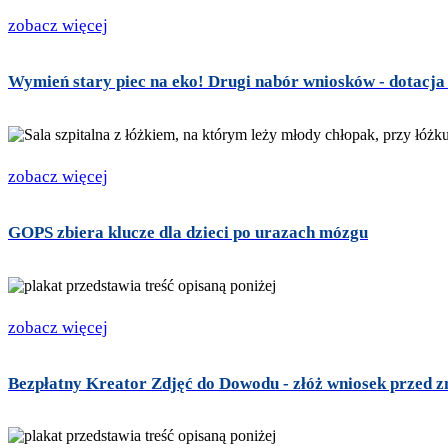
zobacz więcej
Wymień stary piec na eko! Drugi nabór wniosków - dotacj
zobacz więcej
GOPS zbiera klucze dla dzieci po urazach mózgu
zobacz więcej
Bezpłatny Kreator Zdjęć do Dowodu - złóż wniosek przed 