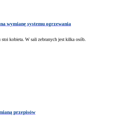
a na wymianę systemu ogrzewania
zmianą przepisów