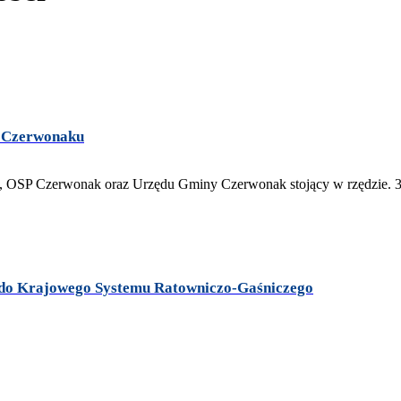
 Czerwonaku
 do Krajowego Systemu Ratowniczo-Gaśniczego