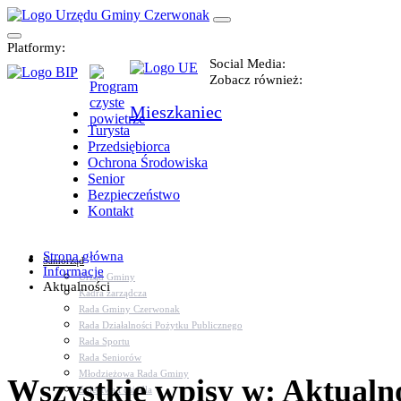
Platformy:
Social Media:
Zobacz również:
Mieszkaniec
Turysta
Przedsiębiorca
Ochrona Środowiska
Senior
Bezpieczeństwo
Kontakt
Strona główna
Samorząd
Informacje
Urząd Gminy
Aktualności
Kadra zarządcza
Rada Gminy Czerwonak
Rada Działalności Pożytku Publicznego
Rada Sportu
Rada Seniorów
Młodzieżowa Rada Gminy
Wszystkie wpisy w: Aktualn
Sołectwa i osiedla