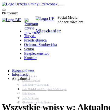
Platformy:
Social Media:
Zobacz również:
Mieszkaniec
Turysta
Przedsiębiorca
Ochrona Środowiska
Senior
Bezpieczeństwo
Kontakt
Strona główna
Samorząd
Informacje
Urząd Gminy
Aktualności
Kadra zarządcza
Rada Gminy Czerwonak
Rada Działalności Pożytku Publicznego
Rada Sportu
Rada Seniorów
Młodzieżowa Rada Gminy
Wszystkie wpisy w: Aktualn
Sołectwa i osiedla