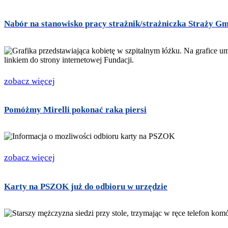
Nabór na stanowisko pracy strażnik/strażniczka Straży G
zobacz więcej
Pomóżmy Mirelli pokonać raka piersi
zobacz więcej
Karty na PSZOK już do odbioru w urzędzie