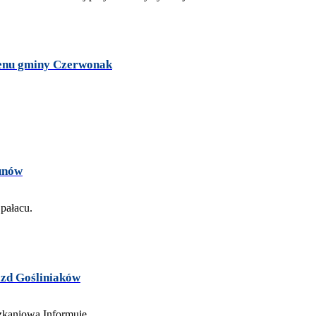
erenu gminy Czerwonak
kunów
azd Gośliniaków