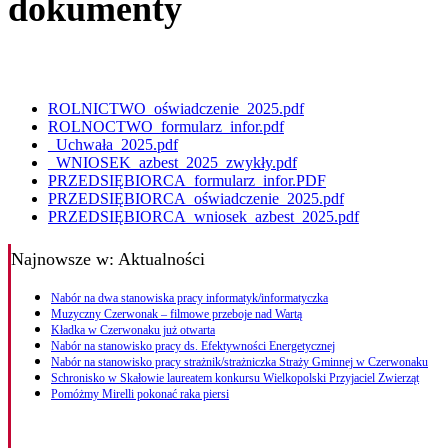
dokumenty
ROLNICTWO_oświadczenie_2025.pdf
ROLNOCTWO_formularz_infor.pdf
_Uchwała_2025.pdf
_WNIOSEK_azbest_2025_zwykły.pdf
PRZEDSIĘBIORCA_formularz_infor.PDF
PRZEDSIĘBIORCA_oświadczenie_2025.pdf
PRZEDSIĘBIORCA_wniosek_azbest_2025.pdf
Najnowsze
w: Aktualności
Nabór na dwa stanowiska pracy informatyk/informatyczka
Muzyczny Czerwonak – filmowe przeboje nad Wartą
Kładka w Czerwonaku już otwarta
Nabór na stanowisko pracy ds. Efektywności Energetycznej
Nabór na stanowisko pracy strażnik/strażniczka Straży Gminnej w Czerwonaku
Schronisko w Skałowie laureatem konkursu Wielkopolski Przyjaciel Zwierząt
Pomóżmy Mirelli pokonać raka piersi