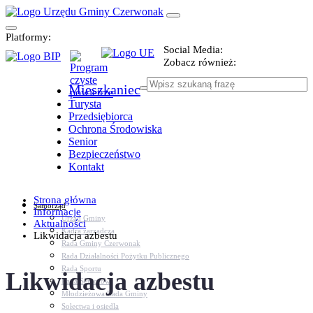
Platformy:
Social Media:
Zobacz również:
Mieszkaniec
Turysta
Przedsiębiorca
Ochrona Środowiska
Senior
Bezpieczeństwo
Kontakt
Strona główna
Samorząd
Informacje
Urząd Gminy
Aktualności
Kadra zarządcza
Likwidacja azbestu
Rada Gminy Czerwonak
Rada Działalności Pożytku Publicznego
Rada Sportu
Likwidacja azbestu
Rada Seniorów
Młodzieżowa Rada Gminy
Sołectwa i osiedla