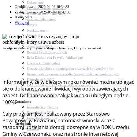
Dokumenty
Opublikowano: 2025-04-04 16:34:33
Udział w Stowarzyszeniach
Zaktualizowano: 2025-05-09 10:42:00
Jednostki, spółki, instytucje
Aktualności
Zasłużeni dla gminy
Wydrukuj
Petycje
Język migowy
Współpraca
NGO
Aktualności NGO
na zdjęciu widać mężczyznę w stroju ochronnym, który usuwa azbest
Rejestr Org. Pozarządowych
Rada Działalności Pożytku Publicznego
Otwarte konkursy ofert
Dotacje udzielone z pominięciem otwartych konkursów ofert
Komunikaty organizacji o realizowanych zadaniach publicznych
Konsultacje z NGO
Informujemy, że w bieżącym roku również można ubiegać
Centrum Wsparcia Organizacji Pozarządowych
się o dofinansowanie likwidacji wyrobów zawierających
Wolontariat
azbest. Dofinansowanie tak jak w roku ubiegłym będzie
Procedury, formularze, pliki do pobrania
100%.
Konsultacje
Konsultacje społeczne
Cały program jest realizowany przez Starostwo
Konsultacje z NGO
Konsultacje dot. dróg
Powiatowe w Poznaniu, natomiast wnioski wraz z
Niezbędnik
zasadami udzielania dotacji dostępne są w BOK Urzędu
Zdrowie
Gminy w Czerwonaku oraz na stronie internetowej
Oświata