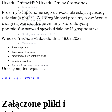
Urzędu Gminy i BIP Urzędu Gminy Czerwonak.
Bezpieczeństwo
Komunikacja
Prosimy o zapoznanie się z uchwałą określającą zasady
Parafie
Zarządzanie kryzysowe
udzielania dotacji. W szczególności prosimy o zwrócenie
C.ześć w gminie!
uwagi na wprowadzone zmiany, które dotyczą
Budżet obywatelski
podmiotów prowadzących działalność gospodarczą.
Nieodpłatna pomoc prawna
Niezbędnik mieszkańca PDF
Wnioski można składać do dnia 18.07.2025 r.
Aplikacja mMieszkaniec
Mapa gminy
Załatw sprawę
Pozyskane fundusze
GOSPODARKA ODPADAMI
Czyste powietrze
System Informacji przestrzennej
Udostępnij ten wpis na:
ZGŁOŚ BŁĄD
DOSTOSUJ
Załączone pliki i