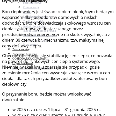
Czym jest bon ciepłowniczy
Bezpieczeństwo
Komunikacja
Bon ciepłowniczy jest świadczeniem pieniężnym będącym
Parafie
wsparciem dla gospodarstw domowych o niskich
Zarządzanie kryzysowe
C.ześć w gminie!
dochodach, które doświadczają skokowego wzrostu cen
Budżet obywatelski
ciepła systemowego dostarczanego przez
Nieodpłatna pomoc prawna
przedsiębiorstwa energetyczne na skutek wygaśnięcia z
Niezbędnik mieszkańca PDF
dniem 30 czerwca br. mechanizmu tzw. maksymalnej
Aplikacja mMieszkaniec
ceny dostawy ciepła.
Mapa gminy
Załatw sprawę
Pozyskane fundusze
Obecnie obserwuje się stabilizację cen ciepła, co pozwala
GOSPODARKA ODPADAMI
na powrót do rynkowych cen ciepła systemowego.
Czyste powietrze
Niemniej w skali kraju zdarzają się przypadki, gdzie
System Informacji przestrzennej
zniesienie mrożenia cen wywołuje znaczące wzrosty cen
ciepła i dla takich przypadków został zaoferowany bon
ciepłowniczy.
O przyznanie bonu będzie można wnioskować
dwukrotnie:
w 2025 r. za okres 1 lipca – 31 grudnia 2025 r.,
w 2026 r. za okres 1 stycznia – 31 grudnia 2026 r.