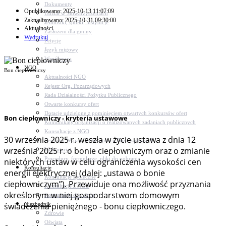
Dokumenty
Opublikowano: 2025-10-13 11:07:09
Udział w Stowarzyszeniach
Zaktualizowano: 2025-10-31 09:30:00
Jednostki, spółki, instytucje
Aktualności
Zasłużeni dla gminy
Wydrukuj
Petycje
Język migowy
Współpraca
NGO
Bon ciepłowniczy
Aktualności NGO
Rejestr Org. Pozarządowych
Rada Działalności Pożytku Publicznego
Otwarte konkursy ofert
Dotacje udzielone z pominięciem otwartych konkursów ofert
Bon ciepłowniczy - kryteria ustawowe
Komunikaty organizacji o realizowanych zadaniach publicznych
Konsultacje z NGO
30 września 2025 r. weszła w życie ustawa z dnia 12
Centrum Wsparcia Organizacji Pozarządowych
września 2025 r. o bonie ciepłowniczym oraz o zmianie
Wolontariat
Procedury, formularze, pliki do pobrania
niektórych ustaw w celu ograniczenia wysokości cen
Konsultacje
energii elektrycznej (dalej: „ustawa o bonie
Konsultacje społeczne
ciepłowniczym”). Przewiduje ona możliwość przyznania
Konsultacje z NGO
określonym w niej gospodarstwom domowym
Konsultacje dot. dróg
świadczenia pieniężnego - bonu ciepłowniczego.
Niezbędnik
Zdrowie
Oświata