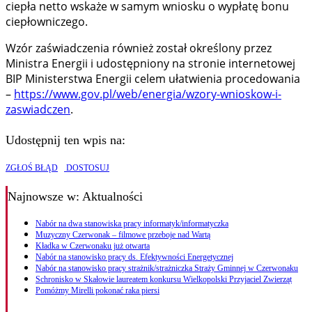
ciepła netto wskaże w samym wniosku o wypłatę bonu
ciepłowniczego.
Wzór zaświadczenia również został określony przez
Ministra Energii i udostępniony na stronie internetowej
BIP Ministerstwa Energii celem ułatwienia procedowania
–
https://www.gov.pl/web/energia/wzory-wnioskow-i-
zaswiadczen
.
Udostępnij ten wpis na:
ZGŁOŚ BŁĄD
DOSTOSUJ
Najnowsze
w: Aktualności
Nabór na dwa stanowiska pracy informatyk/informatyczka
Muzyczny Czerwonak – filmowe przeboje nad Wartą
Kładka w Czerwonaku już otwarta
Nabór na stanowisko pracy ds. Efektywności Energetycznej
Nabór na stanowisko pracy strażnik/strażniczka Straży Gminnej w Czerwonaku
Schronisko w Skałowie laureatem konkursu Wielkopolski Przyjaciel Zwierząt
Pomóżmy Mirelli pokonać raka piersi