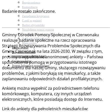
Bezpieczeństwo
Komunikacja
Badanie zostało zakończone.
Parafie
Zarządzanie kryzysowe
C.ześć w gminie!
Budżet obywatelski
Nieodpłatna pomoc prawna
Gminny Ośrodek Pomocy Społecznej w Czerwonaku
Niezbędnik mieszkańca PDF
Aplikacja mMieszkaniec
realizuje badanie społeczne na rzecz opracowania
Mapa gminy
Strategii Rozwiązywania Problemów Społecznych dla
Załatw sprawę
Gminy Czerwonak na lata 2026-2030. W związku z tym,
Pozyskane fundusze
prosimy o wypełnienie anonimowej ankiety – Państwa
GOSPODARKA ODPADAMI
Czyste powietrze
spostrzeżenia pomogą w przygotowaniu istotnego
System Informacji przestrzennej
dokumentu dla naszej Gminy, służącego rozwiązywaniu
problemów, z jakimi borykają się mieszkańcy, a także
zaplanowaniu odpowiednich działań profilaktycznych.
Ankietę można wypełnić za pośrednictwem telefonu
komórkowego, komputera, czy innych urządzeń
elektronicznych, które posiadają dostęp do Internetu.
Link do ankiety dla pełnoletnich mieszkańców: