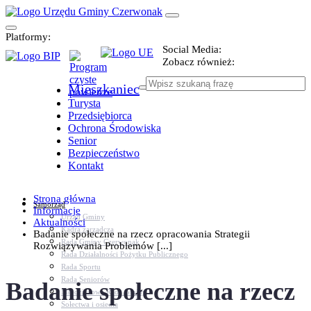
Platformy:
Social Media:
Zobacz również:
Mieszkaniec
Turysta
Przedsiębiorca
Ochrona Środowiska
Senior
Bezpieczeństwo
Kontakt
Strona główna
Samorząd
Informacje
Urząd Gminy
Aktualności
Kadra zarządcza
Badanie społeczne na rzecz opracowania Strategii
Rada Gminy Czerwonak
Rozwiązywania Problemów [...]
Rada Działalności Pożytku Publicznego
Rada Sportu
Rada Seniorów
Badanie społeczne na rzecz
Młodzieżowa Rada Gminy
Sołectwa i osiedla