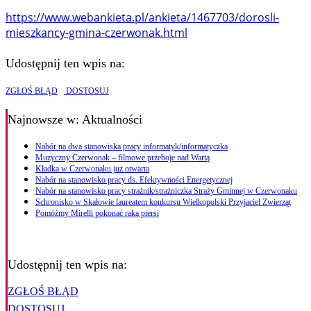
https://www.webankieta.pl/ankieta/1467703/dorosli-
mieszkancy-gmina-czerwonak.html
Udostępnij ten wpis na:
ZGŁOŚ BŁĄD
DOSTOSUJ
Najnowsze
w: Aktualności
Nabór na dwa stanowiska pracy informatyk/informatyczka
Muzyczny Czerwonak – filmowe przeboje nad Wartą
Kładka w Czerwonaku już otwarta
Nabór na stanowisko pracy ds. Efektywności Energetycznej
Nabór na stanowisko pracy strażnik/strażniczka Straży Gminnej w Czerwonaku
Schronisko w Skałowie laureatem konkursu Wielkopolski Przyjaciel Zwierząt
Pomóżmy Mirelli pokonać raka piersi
Udostępnij ten wpis na:
ZGŁOŚ BŁĄD
DOSTOSUJ