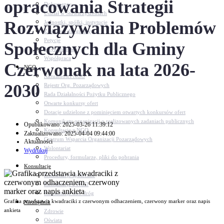
opracowania Strategii
Dokumenty
Udział w Stowarzyszeniach
Rozwiązywania Problemów
Jednostki, spółki, instytucje
Zasłużeni dla gminy
Petycje
Społecznych dla Gminy
Język migowy
Współpraca
Czerwonak na lata 2026-
NGO
Aktualności NGO
2030
Rejestr Org. Pozarządowych
Rada Działalności Pożytku Publicznego
Otwarte konkursy ofert
Dotacje udzielone z pominięciem otwartych konkursów ofert
Komunikaty organizacji o realizowanych zadaniach publicznych
Opublikowano: 2025-03-26 11:39:12
Konsultacje z NGO
Zaktualizowano: 2025-04-04 09:44:00
Centrum Wsparcia Organizacji Pozarządowych
Aktualności
Wolontariat
Wydrukuj
Procedury, formularze, pliki do pobrania
Konsultacje
Konsultacje społeczne
Konsultacje z NGO
Konsultacje dot. dróg
Grafika przedstawia kwadraciki z czerwonym odhaczeniem, czerwony marker oraz napis
Niezbędnik
ankieta
Zdrowie
Oświata