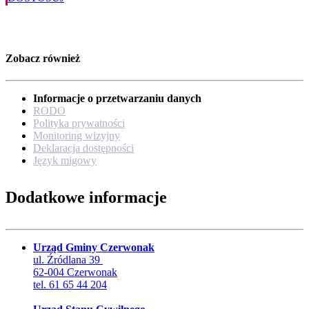
Zobacz również
Informacje o przetwarzaniu danych
RODO
Polityka prywatności
Monitoring wizyjny
Deklaracja dostępności
Język migowy
Dodatkowe informacje
Urząd Gminy Czerwonak
ul. Źródlana 39
62-004 Czerwonak
tel. 61 65 44 204