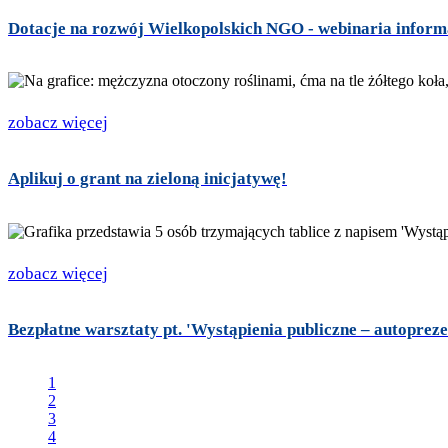
Dotacje na rozwój Wielkopolskich NGO - webinaria inform
zobacz więcej
Aplikuj o grant na zieloną inicjatywę!
zobacz więcej
Bezpłatne warsztaty pt. 'Wystąpienia publiczne – autopreze
1
2
3
4