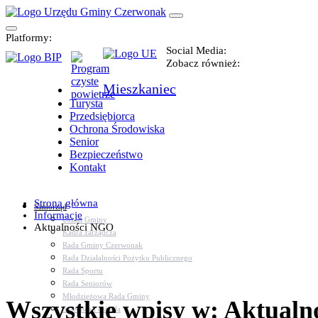
Platformy:
Social Media:
Zobacz również:
Mieszkaniec
Turysta
Przedsiębiorca
Ochrona Środowiska
Senior
Bezpieczeństwo
Kontakt
Strona główna
Samorząd
Informacje
Urząd Gminy
Aktualności NGO
Kadra zarządcza
Rada Gminy Czerwonak
Rada Działalności Pożytku Publicznego
Rada Sportu
Rada Seniorów
Młodzieżowa Rada Gminy
Wszystkie wpisy w: Aktual
Sołectwa i osiedla