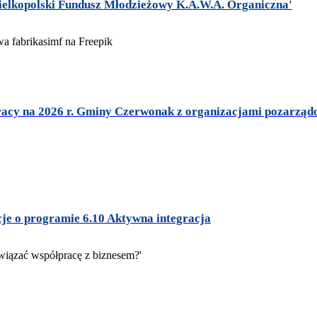
Wielkopolski Fundusz Młodzieżowy K.A.W.A. Organiczna'
racy na 2026 r. Gminy Czerwonak z organizacjami pozarzą
cje o programie 6.10 Aktywna integracja