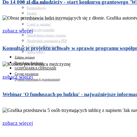
Do 14 000 zł dla młodzieży - start konkursu grantowego '
Bezpieczeństwo
Komunikacja
Parafie
Zarządzanie kryzysowe
C.ześć w gminie!
Budżet obywatelski
zobacz więcej
Nieodpłatna pomoc prawna
Niezbędnik mieszkańca PDF
Aplikacja mMieszkaniec
Konsultacje projektu uchwały w sprawie programu współp
Mapa gminy
Załatw sprawę
Pozyskane fundusze
GOSPODARKA ODPADAMI
Czyste powietrze
zobacz więcej
System Informacji przestrzennej
Webinar 'O funduszach po ludzku' - najważniejsze informa
zobacz więcej