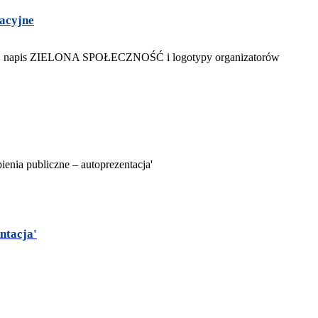
acyjne
ntacja'