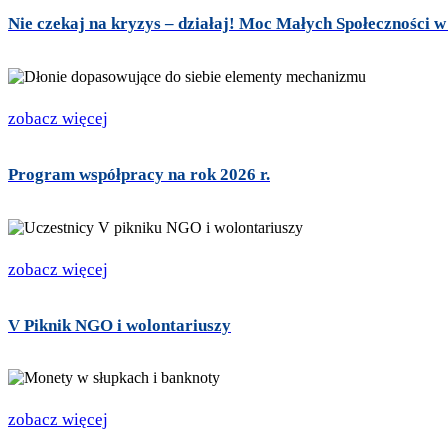
Nie czekaj na kryzys – działaj! Moc Małych Społeczności 
zobacz więcej
Program współpracy na rok 2026 r.
zobacz więcej
V Piknik NGO i wolontariuszy
zobacz więcej