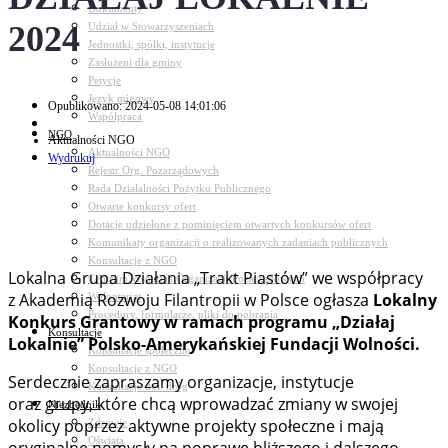
Dokumenty
2024
Udział w Stowarzyszeniach
Jednostki, spółki, instytucje
Zasłużeni dla gminy
Petycje
Język migowy
Opublikowano: 2024-05-08 14:01:06
Współpraca
NGO
Aktualności NGO
Aktualności NGO
Wydrukuj
Rejestr Org. Pozarządowych
Rada Działalności Pożytku Publicznego
Otwarte konkursy ofert
Dotacje udzielone z pominięciem otwartych konkursów ofert
Komunikaty organizacji o realizowanych zadaniach publicznych
Konsultacje z NGO
Lokalna Grupa Działania „Trakt Piastów” we współpracy
Centrum Wsparcia Organizacji Pozarządowych
z Akademią Rozwoju Filantropii w Polsce ogłasza
Lokalny
Wolontariat
Procedury, formularze, pliki do pobrania
Konkurs Grantowy w ramach programu „Działaj
Konsultacje
Lokalnie” Polsko-Amerykańskiej Fundacji Wolności.
Konsultacje społeczne
Konsultacje z NGO
Serdecznie zapraszamy organizacje, instytucje
Konsultacje dot. dróg
oraz grupy, które chcą wprowadzać zmiany w swojej
Niezbędnik
okolicy poprzez aktywne projekty społeczne i mają
Zdrowie
Oświata