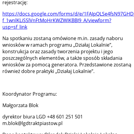
rejestrację:
https://docs.google.com/forms/d/e/1FAIpQLSe4fsN97GHD
f_1wnlKLiSSlVnFtMoHrKWZWIKBBI9_A/viewform?
usp=sf_link
Na spotkaniu zostaną omówione m.in. zasady naboru
wniosków w ramach programu „Działaj Lokalnie”,
konstrukcja oraz zasady tworzenia projektu i jego
poszczególnych elementów, a także sposób składania
wniosków za pomocą generatora. Przedstawione zostaną
również dobre praktyki „Działaj Lokalnie”.
Koordynator Programu:
Małgorzata Blok
dyrektor biura LGD +48 601 251 501
m.blok@lgdtraktpiastow.pl