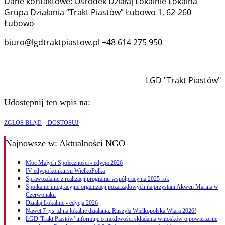
Dane kontaktowe: Ośrodek Działaj Lokalnie Lokalna
Grupa Działania “Trakt Piastów” Łubowo 1, 62-260
Łubowo
biuro@lgdtraktpiastow.pl +48 614 275 950
LGD "Trakt Piastów"
Udostępnij ten wpis na:
ZGŁOŚ BŁĄD
DOSTOSUJ
Najnowsze
w: Aktualności NGO
Moc Małych Społeczności - edycja 2026
IV edycja konkursu WielkoPolka
Sprawozdanie z realizacji programu współpracy na 2025 rok
Spotkanie integracyjne organizacji pozarządowych na przystani Akwen Marina w
Czerwonaku
Działaj Lokalnie - edycja 2026
Nawet 7 tys. zł na lokalne działania. Ruszyła Wielkopolska Wiara 2026!
LGD 'Trakt Piastów' informuje o możliwości składania wniosków o powierzenie