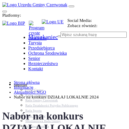
Platformy:
Social Media:
Zobacz również:
Mieszkaniec
Turysta
Przedsiębiorca
Ochrona Środowiska
Senior
Bezpieczeństwo
Kontakt
Strona główna
Samorząd
Informacje
Urząd Gminy
Aktualności NGO
Kadra zarządcza
Nabór na konkurs DZIAŁAJ LOKALNIE 2024
Rada Gminy Czerwonak
Rada Działalności Pożytku Publicznego
Rada Sportu
Nabór na konkurs
Rada Seniorów
Młodzieżowa Rada Gminy
DZIAŁAJ LOKALNIE
Sołectwa i osiedla