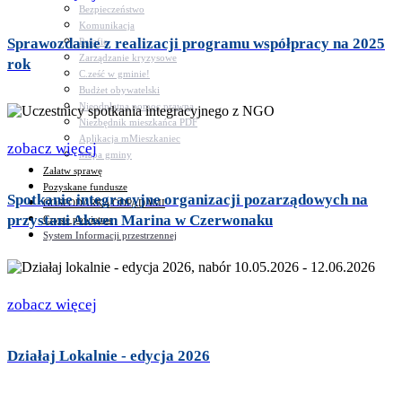
Bezpieczeństwo
Komunikacja
Sprawozdanie z realizacji programu współpracy na 2025
Parafie
Zarządzanie kryzysowe
rok
C.ześć w gminie!
Budżet obywatelski
Nieodpłatna pomoc prawna
Niezbędnik mieszkańca PDF
Aplikacja mMieszkaniec
zobacz więcej
Mapa gminy
Załatw sprawę
Pozyskane fundusze
Spotkanie integracyjne organizacji pozarządowych na
GOSPODARKA ODPADAMI
przystani Akwen Marina w Czerwonaku
Czyste powietrze
System Informacji przestrzennej
zobacz więcej
Działaj Lokalnie - edycja 2026