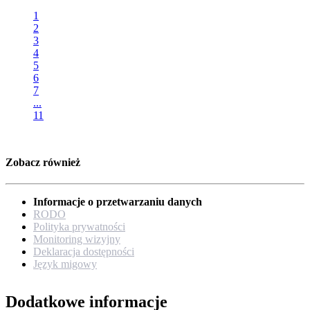
1
2
3
4
5
6
7
...
11
Zobacz również
Informacje o przetwarzaniu danych
RODO
Polityka prywatności
Monitoring wizyjny
Deklaracja dostępności
Język migowy
Dodatkowe informacje