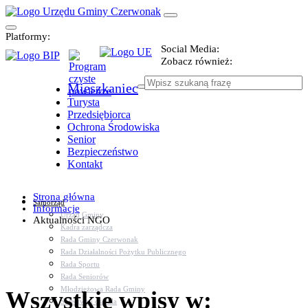
Platformy:
Social Media:
Zobacz również:
Mieszkaniec
Turysta
Przedsiębiorca
Ochrona Środowiska
Senior
Bezpieczeństwo
Kontakt
Strona główna
Samorząd
Informacje
Urząd Gminy
Aktualności NGO
Kadra zarządcza
Rada Gminy Czerwonak
Rada Działalności Pożytku Publicznego
Rada Sportu
Rada Seniorów
Młodzieżowa Rada Gminy
Wszystkie wpisy w:
Sołectwa i osiedla