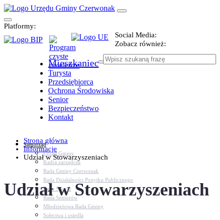
Platformy:
Social Media:
Zobacz również:
Mieszkaniec
Turysta
Przedsiębiorca
Ochrona Środowiska
Senior
Bezpieczeństwo
Kontakt
Strona główna
Samorząd
Informacje
Urząd Gminy
Udział w Stowarzyszeniach
Kadra zarządcza
Rada Gminy Czerwonak
Rada Działalności Pożytku Publicznego
Udział w Stowarzyszeniach
Rada Sportu
Rada Seniorów
Młodzieżowa Rada Gminy
Sołectwa i osiedla