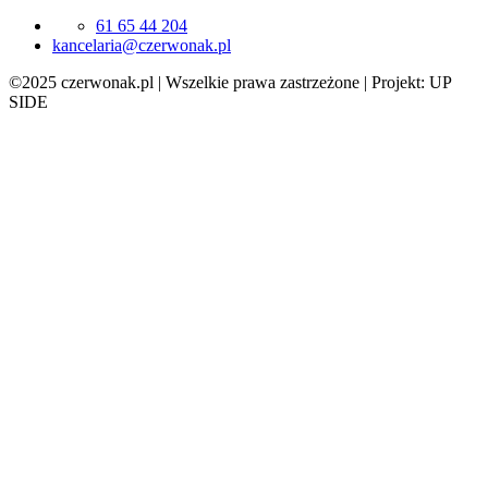
61 65 44 204
lp.kanowrezc@airalecnak
©2025 czerwonak.pl | Wszelkie prawa zastrzeżone | Projekt: UP
SIDE