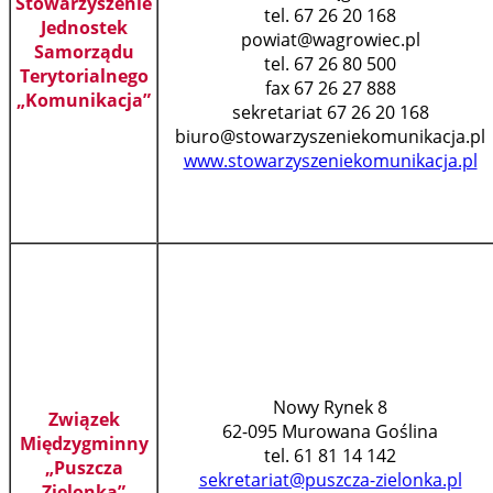
Stowarzyszenie
tel. 67 26 20 168
Jednostek
powiat@wagrowiec.pl
Samorządu
tel. 67 26 80 500
Terytorialnego
fax 67 26 27 888
„Komunikacja”
sekretariat 67 26 20 168
biuro@stowarzyszeniekomunikacja.pl
www.stowarzyszeniekomunikacja.pl
Nowy Rynek 8
Związek
62-095 Murowana Goślina
Międzygminny
tel. 61 81 14 142
„Puszcza
sekretariat@puszcza-zielonka.pl
Zielonka”