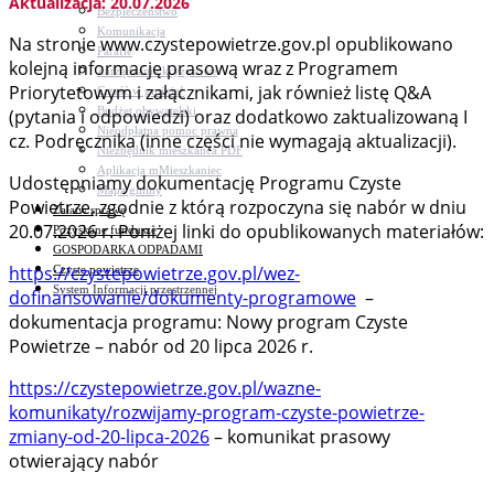
Aktualizacja: 20.07.2026
Bezpieczeństwo
Komunikacja
Na stronie www.czystepowietrze.gov.pl opublikowano
Parafie
kolejną informację prasową wraz z Programem
Zarządzanie kryzysowe
Priorytetowym i załącznikami, jak również listę Q&A
C.ześć w gminie!
Budżet obywatelski
(pytania i odpowiedzi) oraz dodatkowo zaktualizowaną I
Nieodpłatna pomoc prawna
cz. Podręcznika (inne części nie wymagają aktualizacji).
Niezbędnik mieszkańca PDF
Aplikacja mMieszkaniec
Udostępniamy dokumentację Programu Czyste
Mapa gminy
Powietrze, zgodnie z którą rozpoczyna się nabór w dniu
Załatw sprawę
20.07.2026 r. Poniżej linki do opublikowanych materiałów:
Pozyskane fundusze
GOSPODARKA ODPADAMI
https://czystepowietrze.gov.pl/wez-
Czyste powietrze
System Informacji przestrzennej
dofinansowanie/dokumenty-programowe
–
dokumentacja programu: Nowy program Czyste
Powietrze – nabór od 20 lipca 2026 r.
https://czystepowietrze.gov.pl/wazne-
komunikaty/rozwijamy-program-czyste-powietrze-
zmiany-od-20-lipca-2026
– komunikat prasowy
otwierający nabór