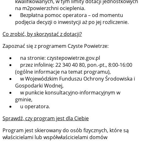
kwalifikowanych, w tym limity dotacji jednostkowych
na m2powierzchni ocieplenia.
Bezpłatna pomoc operatora – od momentu
podjęcia decyzji o inwestycji aż po jej rozliczenie.
Co zrobić, by skorzystać z dotacji?
Zapoznać się z programem Czyste Powietrze:
na stronie: czystepowietrze.gov.pl
przez infolinię: 22 340 40 80, pon.-pt., 8:00-16:00
(ogólne informacje na temat programu),
w Wojewódzkim Funduszu Ochrony Środowiska i
Gospodarki Wodnej,
w punkcie konsultacyjno-informacyjnym w
gminie,
u operatora.
Sprawdź, czy program jest dla Ciebie
Program jest skierowany do osób fizycznych, które są
właścicielami lub współwłaścicielami domów