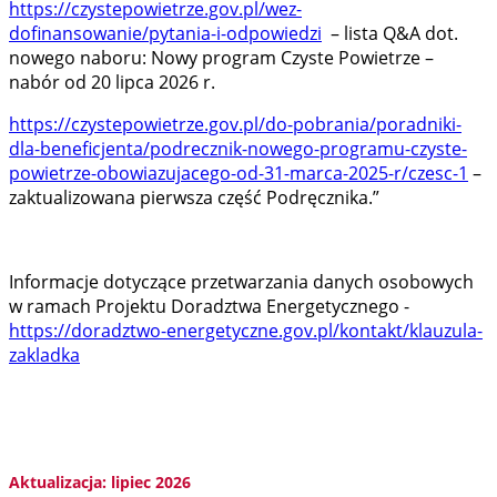
https://czystepowietrze.gov.pl/wez-
dofinansowanie/pytania-i-odpowiedzi
– lista Q&A dot.
nowego naboru: Nowy program Czyste Powietrze –
nabór od 20 lipca 2026 r.
https://czystepowietrze.gov.pl/do-pobrania/poradniki-
dla-beneficjenta/podrecznik-nowego-programu-czyste-
powietrze-obowiazujacego-od-31-marca-2025-r/czesc-1
–
zaktualizowana pierwsza część Podręcznika.”
Informacje dotyczące przetwarzania danych osobowych
w ramach Projektu Doradztwa Energetycznego -
https://doradztwo-energetyczne.gov.pl/kontakt/klauzula-
zakladka
Aktualizacja: lipiec 2026