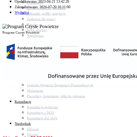
Opublikowano: 2023-04-21 13:42:28
Dokumenty
Zaktualizowano: 2026-07-20 16:11:00
Udział w Stowarzyszeniach
Wydrukuj
Jednostki, spółki, instytucje
Zasłużeni dla gminy
Petycje
Język migowy
Program Czyste Powietrze
Współpraca
NGO
Aktualności NGO
Rejestr Org. Pozarządowych
Rada Działalności Pożytku Publicznego
Otwarte konkursy ofert
Dotacje udzielone z pominięciem otwartych konkursów ofert
Komunikaty organizacji o realizowanych zadaniach publicznych
Konsultacje z NGO
Centrum Wsparcia Organizacji Pozarządowych
Wolontariat
Procedury, formularze, pliki do pobrania
Konsultacje
Konsultacje społeczne
Konsultacje z NGO
Konsultacje dot. dróg
Niezbędnik
Zdrowie
Oświata