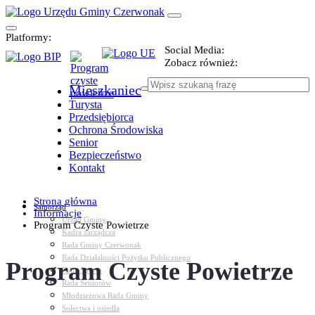
Platformy:
Social Media:
Zobacz również:
Mieszkaniec
Turysta
Przedsiębiorca
Ochrona Środowiska
Senior
Bezpieczeństwo
Kontakt
Strona główna
Samorząd
Informacje
Urząd Gminy
Program Czyste Powietrze
Kadra zarządcza
Rada Gminy Czerwonak
Rada Działalności Pożytku Publicznego
Program Czyste Powietrze
Rada Sportu
Rada Seniorów
Młodzieżowa Rada Gminy
Sołectwa i osiedla