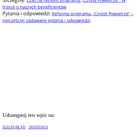
Szczegóły:
Czas na remont programu „Czyste Powietrze”. W
trosce o naszych beneficjentów
Pytania i odpowiedzi:
Reforma programu „Czyste Powietrze” –
najczęściej zadawane pytania i odpowiedzi
Udostępnij ten wpis na:
ZGŁOŚ BŁĄD
DOSTOSUJ