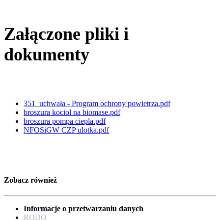
Załączone pliki i
dokumenty
351_uchwała - Program ochrony powietrza.pdf
broszura kociol na biomase.pdf
broszura pompa ciepla.pdf
NFOSiGW CZP ulotka.pdf
Zobacz również
Informacje o przetwarzaniu danych
RODO